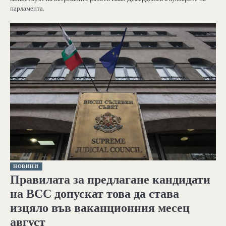
парламента.
НОВИНИ
Правилата за предлагане кандидати
на ВСС допускат това да става
изцяло във ваканционния месец
август