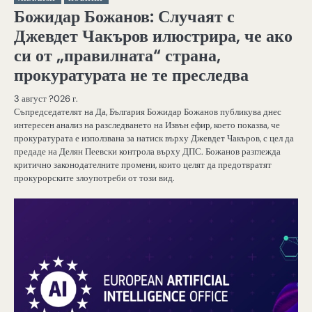
Божидар Божанов: Случаят с
Джевдет Чакъров илюстрира, че ако
си от „правилната“ страна,
прокуратурата не те преследва
3 август ?026 г.
Съпредседателят на Да, България Божидар Божанов публикува днес
интересен анализ на разследването на Извън ефир, което показва, че
прокуратурата е използвана за натиск върху Джевдет Чакъров, с цел да
предаде на Делян Пеевски контрола върху ДПС. Божанов разглежда
критично законодателните промени, които целят да предотвратят
прокурорските злоупотреби от този вид.