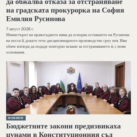
да обжалва отказа за отстраняване
на градската прокурорка на София
Емилия Русинова
7 август 2026 г.
Министърът на правосъдието няма да оспорва оставането на Русинова
на поста й, докато тече дисциплинарното производство среу нея. Има
обаче изгледи да подаде повторно искане за отстраняването ѝ, с нови
основания.
НОВИНИ
Бюджетните закони предизвикаха
цунами в Конституционния съд