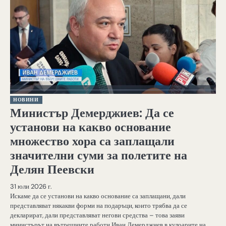
НОВИНИ
Министър Демерджиев: Да се
установи на какво основание
множество хора са заплащали
значителни суми за полетите на
Делян Пеевски
31 юли 2026 г.
Искаме да се установи на какво основание са заплащани, дали
представляват някакви форми на подаръци, които трябва да се
декларират, дали представляват негови средства – това заяви
министърът на вътрешните работи Иван Демерджиев в кулоарите на