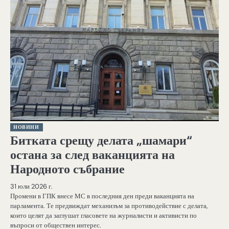
НОВИНИ
Битката срещу делата „шамари“
остана за след ваканцията на
Народното събрание
31 юли 2026 г.
Промени в ГПК внесе МС в последния ден преди ваканцията на
парламента. Те предвиждат механизъм за противодействие с делата,
които целят да заглушат гласовете на журналисти и активисти по
въпроси от обществен интерес.