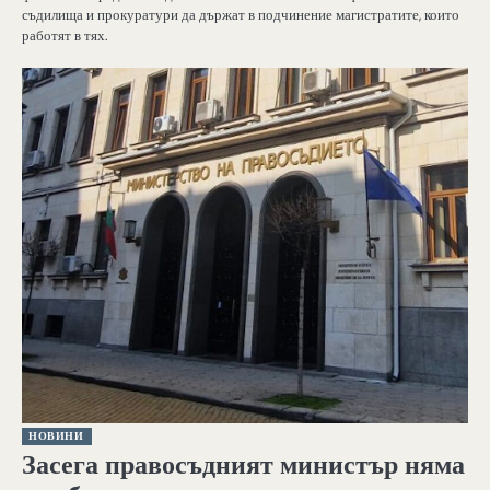
съдилища и прокуратури да държат в подчинение магистратите, които
работят в тях.
НОВИНИ
Засега правосъдният министър няма