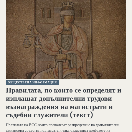
ОБЩЕСТВЕНА ИНФОРМАЦИЯ
Правилата, по които се определят и
изплащат допълнителни трудови
възнаграждения на магистрати и
съдебни служители (текст)
Правилата на ВСС, които позволяват разпределяне на допълнителни
финансови средства под масата и така овластяват шефовете на