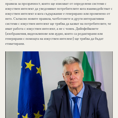
правила за прозрачност, които ще изискват от определени системи с
изкуствен интелект да уведомяват потребителите кога взаимодействат с
изкуствен интелект и кога съдържание е генерирано или променено от
него. Съгласно новите правила, чатботовете и други интерактивни
системи с изкуствен интелект ще трябва да казват на потребителите, че
имат работа с изкуствен интелект, а не с човек. Дийпфейковете
(изображения, видеоклипове или аудио, които са редактирани или
генерирани с помощта на изкуствен интелект) ще трябва да бъдат
етикетирани.