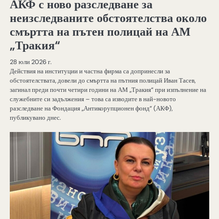
АКФ с ново разследване за
неизследваните обстоятелства около
смъртта на пътен полицай на АМ
„Тракия“
28 юли 2026 г.
Действия на институции и частна фирма са допринесли за
обстоятелствата, довели до смъртта на пътния полицай Иван Тасев,
загинал преди почти четири години на АМ „Тракия“ при изпълнение на
служебните си задължения – това са изводите в най-новото
разследване на Фондация „Антикорупционен фонд“ (АКФ),
публикувано днес.