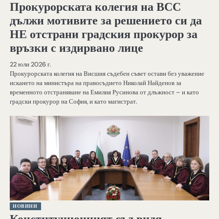
Прокурорската колегия на ВСС
дължи мотивите за решението си да
НЕ отстрани градския прокурор за
връзки с издирвано лице
22 юли 2026 г.
Прокурорската колегия на Висшия съдебен съвет остави без уважение
искането на министъра на правосъдието Николай Найденов за
временното отстраняване на Емилия Русинова от длъжност – и като
градски прокурор на София, и като магистрат.
НОВИНИ
Конституционният съд видя