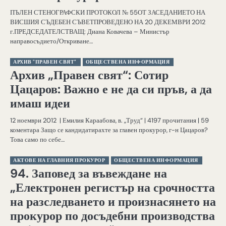
ПЪЛЕН СТЕНОГРАФСКИ ПРОТОКОЛ № 55ОТ ЗАСЕДАНИЕТО НА
ВИСШИЯ СЪДЕБЕН СЪВЕТПРОВЕДЕНО НА 20 ДЕКЕМВРИ 2012
г.ПРЕДСЕДАТЕЛСТВАЩ: Диана Ковачева – Министър
направосъдието/Откриване…
АРХИВ "ПРАВЕН СВЯТ"
ОБЩЕСТВЕНА ИНФОРМАЦИЯ
Архив „Правен свят“: Сотир
Цацаров: Важно е не да си пръв, а да
имаш идеи
12 ноември 2012 | Емилия Караабова, в. „Труд“ | 4197 прочитания | 59
коментара Защо се кандидатирахте за главен прокурор, г-н Цацаров?
Това само по себе…
АКТОВЕ НА ГЛАВНИЯ ПРОКУРОР
ОБЩЕСТВЕНА ИНФОРМАЦИЯ
94. Заповед за въвеждане на
„Електронен регистър на срочността
на разследването и произнасянето на
прокурор по досъдебни производства