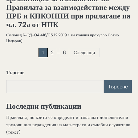
Правилата за взаимодействие между
ПРБ и КПКОНПИ при прилагане на
чл. 72а от НПК
(Заповед № РД-04.416/05.12.2019 г. на главния прокурор Сотир
Цацаров)
Навигация
…
1
2
6
Следващи
Търсене
Търсене
Последни публикации
Правилата, по които се определят и изплащат допълнителни
трудови възнаграждения на магистрати и съдебни служители
(текст)