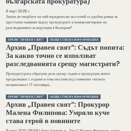
българската прокуратура)
8 март 2026 г.
Знаем ли творбите на чий юридически зъл гений са удобна рамка за
престъпно влияние върху прокурорите и компрометиране на
разследванията за корупция в България?
АРХИВ "ПРАВЕН СВЯТ"
ОБЩЕСТВЕНА ИНФОРМАЦИЯ
Архив „Правен свят“: Съдът попита:
За какво точно се използват
разследванията срещу магистрати?
Прокуратурата образува дела срещу съдии и прокурори, които
продължават с години и това поставя под съмнение тяхната
независимост 17 октомври…
АРХИВ "ПРАВЕН СВЯТ"
ОБЩЕСТВЕНА ИНФОРМАЦИЯ
Архив „Правен свят“: Прокурор
Малена Филипова: Умряло куче
става герой в новините
9 март 2013, 09:58 | Анна Заркова, в. „Труд“ Малена Филипова, която