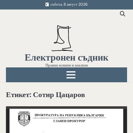
Skip
събота, 8 август 2026
to
content
Електронен съдник
Правни новини и анализи
Етикет:
Сотир Цацаров