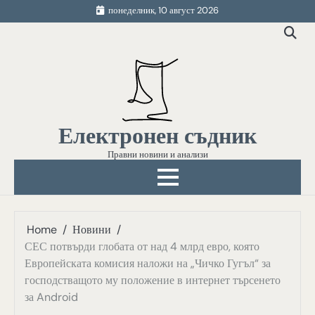
Skip
понеделник, 10 август 2026
to
content
Електронен съдник
Правни новини и анализи
Home
Новини
СЕС потвърди глобата от над 4 млрд евро, която
Европейската комисия наложи на „Чичко Гугъл“ за
господстващото му положение в интернет търсенето
за Android