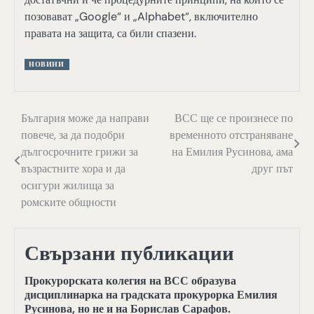
позовават „Google“ и „Alphabet“, включително
правата на защита, са били спазени.
НОВИНИ
Навигация
България може да направи
ВСС ще се произнесе по
повече, за да подобри
временното отстраняване
дългосрочните грижи за
на Емилия Русинова, ама
възрастните хора и да
друг път
осигури жилища за
ромските общности
Свързани публикации
Прокурорската колегия на ВСС образува
дисциплинарка на градската прокурорка Емилия
Русинова, но не и на Борислав Сарафов.