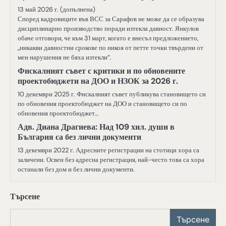
13 май 2026 г. (допълнена)
Според кадровиците във ВСС за Сарафов не може да се образува
дисциплинарно производство поради изтекла давност. Янкулов
обаче отговори, че към 31 март, когато е внесъл предложението,
„никакви давностни срокове по никоя от петте точки твърдени от
мен нарушения не бяха изтекли“.
Фискалният съвет с критики и по обновените
проектобюджети на ДОО и НЗОК за 2026 г.
10 декември 2025 г. Фискалният съвет публикува становището си
по обновения проектобюджет на ДОО и становището си по
обновения проектобюджет…
Адв. Диана Драгиева: Над 109 хил. души в
България са без лични документи
13 декември 2022 г. Адресните регистрации на стотици хора са
заличени. Освен без адресна регистрация, най-често това са хора
останали без дом и без лични документи.
Търсене
Търсене