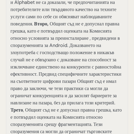
и Alphabet не са доказали, че предпочитанията на
потребителите или твърдяното качество на техните
услуги сами по себе си обясняват наблюдаваните
поведения.
Второ,
Общият съд не е допуснал правна
грешка, като е потвърдил оценката на Комисията
относно условията за преинсталиране , предвидени в
споразуменията за Android. Доказването на
злоупотреба с господстващо положение в никакъв
случай не е обвързано с доказване на способност за
изключване единствено на конкуренти с равностойна
ефективност. Предвид специфичните характеристики
на съответните цифрови пазари Общият съд е имал
право да заключи, че тези практики са могли да
ограничат конкуренцията и да засилят бариерите за
навлизане на пазара, без да прилага този критерий.
Трето
, Общият съд не е допуснал правна грешка, като
е потвърдил оценката на Комисията относно
споразуменията срещу фрагментацията. Тези
споразумения са могли да ограничат търговските