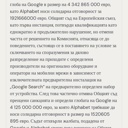
глоба на Google в размер на 4 342 865 000 евро,
като Alphabet носи солидарна отговорност за
1921666000 евро. Общият съд на Европейския съюз,
като първа инстанция, потвърди квалификацията като
еднократно и продължително нарушение, но отмени
частта от решението на Комисията, отнасяща се до
поведението, състоящо се в поставянето на условие за
сключването на споразумения за дялово
разпределение на приходите с определени
производители на оригинално оборудване и
оператори на мобилни мрежи в зависимост от
изключителната предварителна инсталация на
„Google Search“ на предварително определен набор
от устройства. След това частично отмяна Общият съд
преоцени санкцията и определи глобата на Google на
4 125 000 000 евро, за която Alphabet трябваше да
носи солидарна отговорност в размер на 1520605
895 евро. Съдът отхвърли жалбата, подадена от
Google и Alphabet срещу това решение на Общия