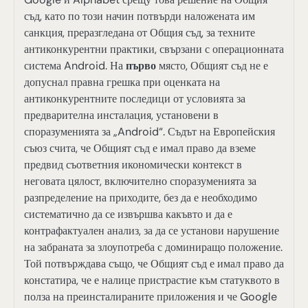
съд, като по този начин потвърди наложената им
санкция, преразгледана от Общия съд, за техните
антиконкурентни практики, свързани с операционната
система Android. На
първо
място, Общият съд не е
допуснал правна грешка при оценката на
антиконкурентните последици от условията за
предварителна инсталация, установени в
споразуменията за „Android“. Съдът на Европейския
съюз счита, че Общият съд е имал право да вземе
предвид съответния икономически контекст в
неговата цялост, включително споразуменията за
разпределение на приходите, без да е необходимо
систематично да се извършва какъвто и да е
контрафактуален анализ, за да се установи нарушение
на забраната за злоупотреба с доминиращо положение.
Той потвърждава също, че Общият съд е имал право да
констатира, че е налице пристрастие към статуквото в
полза на преинсталираните приложения и че Google