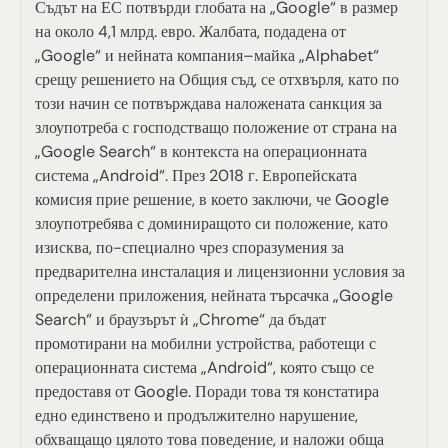
Съдът на ЕС потвърди глобата на „Google“ в размер
на около 4,1 млрд. евро. Жалбата, подадена от
„Google“ и нейната компания–майка „Alphabet“
срещу решението на Общия съд, се отхвърля, като по
този начин се потвърждава наложената санкция за
злоупотреба с господстващо положение от страна на
„Google Search“ в контекста на операционната
система „Android“. През 2018 г. Европейската
комисия прие решение, в което заключи, че Google
злоупотребява с доминиращото си положение, като
изисква, по-специално чрез споразумения за
предварителна инсталация и лицензионни условия за
определени приложения, нейната търсачка „Google
Search“ и браузърът ѝ „Chrome“ да бъдат
промотирани на мобилни устройства, работещи с
операционната система „Android“, която също се
предоставя от Google. Поради това тя констатира
едно единствено и продължително нарушение,
обхващащо цялото това поведение, и наложи обща