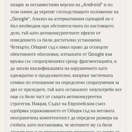
пазари за несъвместими версии на „Android“ и по
този начин да укрепят господстващото положение на
„Google“. Анализ на алтернативния сценарий не е
бил необходим при обстоятелствата по настоящото
дело, тъй като антиконкурентните ефекти от
поведението са били достатъчно установени.
Четвърто, Общият съд е имал право да отхвърли
обективните обосновки, изтъкнати от Google във
връзка със споразуменията срещу фрагментацията, и
да запази квалификацията на нарушението като
еднократно и продължително, въпреки частичната
отмяна по отношение на определени споразумения за
дял от приходите, тъй като останалите злоупотреби все
още са били част от същата антиконкурентна
стратегия. Накрая, Съдът на Европейския съюз
одобрява упражняването от Общия съд на неговата
неограничена компетентност да определи размера на
глобата, като постановява, че мотивите му са били
достатъчни и че процедурните принципи, на които се