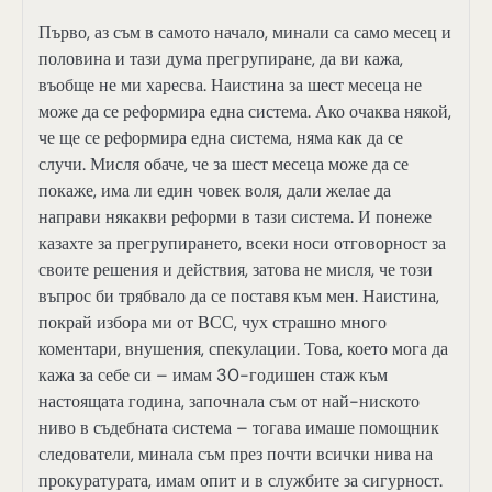
Първо, аз съм в самото начало, минали са само месец и
половина и тази дума прегрупиране, да ви кажа,
въобще не ми харесва. Наистина за шест месеца не
може да се реформира една система. Ако очаква някой,
че ще се реформира една система, няма как да се
случи. Мисля обаче, че за шест месеца може да се
покаже, има ли един човек воля, дали желае да
направи някакви реформи в тази система. И понеже
казахте за прегрупирането, всеки носи отговорност за
своите решения и действия, затова не мисля, че този
въпрос би трябвало да се поставя към мен. Наистина,
покрай избора ми от ВСС, чух страшно много
коментари, внушения, спекулации. Това, което мога да
кажа за себе си – имам 30-годишен стаж към
настоящата година, започнала съм от най-ниското
ниво в съдебната система – тогава имаше помощник
следователи, минала съм през почти всички нива на
прокуратурата, имам опит и в службите за сигурност.