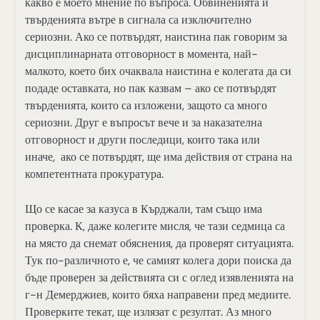
какво е моето мнение по въпроса. Обвиненията и
твърденията вътре в сигнала са изключително
сериозни. Ако се потвърдят, наистина пак говорим за
дисциплинарната отговорност в момента, най-
малкото, което бих очаквала наистина е колегата да си
подаде оставката, но пак казвам – ако се потвърдят
твърденията, които са изложени, защото са много
сериозни. Друг е въпросът вече и за наказателна
отговорност и други последици, които така или
иначе, ако се потвърдят, ще има действия от страна на
компетентната прокуратура.
Що се касае за казуса в Кърджали, там също има
проверка. К, даже колегите мисля, че тази седмица са
на място да снемат обяснения, да проверят ситуацията.
Тук по-различното е, че самият колега дори поиска да
бъде проверен за действията си с оглед изявленията на
г-н Демерджиев, които бяха направени пред медиите.
Проверките текат, ще излязат с резултат. Аз много