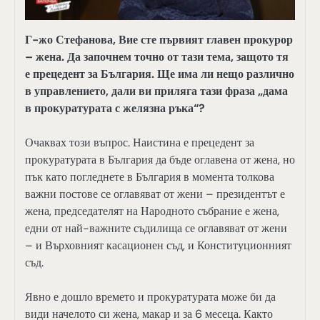
Г-жо Стефанова, Вие сте първият главен прокурор
– жена. Да започнем точно от тази тема, защото тя
е прецедент за България. Ще има ли нещо различно
в управлението, дали ви приляга тази фраза „дама
в прокуратурата с желязна ръка“?
Очаквах този въпрос. Наистина е прецедент за
прокуратурата в България да бъде оглавена от жена, но
пък като погледнете в България в момента толкова
важни постове се оглавяват от жени – президентът е
жена, председателят на Народното събрание е жена,
едни от най-важните съдилища се оглавяват от жени
– и Върховният касационен съд, и Конституционният
съд.
Явно е дошло времето и прокуратурата може би да
види начелото си жена, макар и за 6 месеца. Както