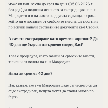
може би най-късно до края на деня (05.06.2026 г. –
бел.ред.) да подпиша искането за екстрадиция на г-н
Мавродиев и в началото на другата седмица, в срока,
който ни е поставен от сръбските власти, ще постъпят
по всички канали съответните документи към Сърбия.
А самото екстрадиране като времеви хоризонт? До
40 дни ще бъде ли извършено според Вас?
Това е процедура, която зависи от сръбските власти,
зависи и от волята на г-н Мавродиев.
Няма ли срок от 40 дни?
Пак казвам, ако г-н Мавродиев даде съгласието си да
бъде екстрадиран, нещата могат да станат много по-
бързо.