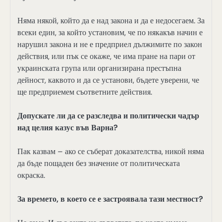
Няма някой, който да е над закона и да е недосегаем. За
всеки един, за който установим, че по някакъв начин е
нарушил закона и не е предприел дължимите по закон
действия, или пък се окаже, че има пране на пари от
украинската група или организирана престъпна
дейност, каквото и да се установи, бъдете уверени, че
ще предприемем съответните действия.
Допускате ли да се разследва и политически чадър
над целия казус във Варна?
Пак казвам – ако се съберат доказателства, никой няма
да бъде пощаден без значение от политическата
окраска.
За времето, в което се е застроявала тази местност?