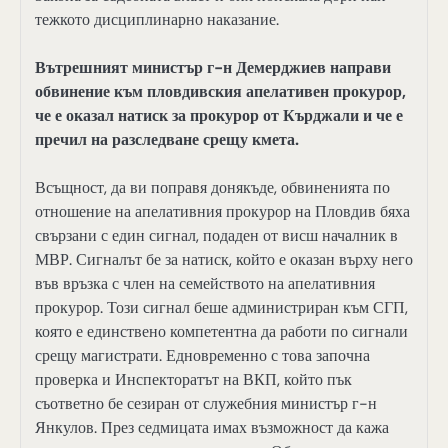
тежкото дисциплинарно наказание.
Вътрешният министър г-н Демерджиев направи
обвинение към пловдивския апелативен прокурор,
че е оказал натиск за прокурор от Кърджали и че е
пречил на разследване срещу кмета.
Всъщност, да ви поправя донякъде, обвиненията по
отношение на апелативния прокурор на Пловдив бяха
свързани с един сигнал, подаден от висш началник в
МВР. Сигналът бе за натиск, който е оказан върху него
във връзка с член на семейството на апелативния
прокурор. Този сигнал беше администриран към СГП,
която е единствено компетентна да работи по сигнали
срещу магистрати. Едновременно с това започна
проверка и Инспекторатът на ВКП, който пък
съответно бе сезиран от служебния министър г-н
Янкулов. През седмицата имах възможност да кажа