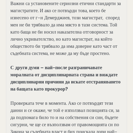
Важни са установените сериозни етични стандарти за
магистратите. И ако се потвърди това, което бе
изнесено от г-н Демерджиев, този магистрат, според
мен не би трябвало да има място в тази система. Той
като баща не би носил наказателна отговорност за
лично укривателство, но като магистрат, на който
обществото би трябвало да има доверие като част от
съдебната система, не може да му бъде простено.
С други думи – най-после разграничавате
моралната от дисциплинарната страна и виждате
дисциплинарни причини да искате отстраняването
на бащата като прокурор?
Проверката тече в момента. Ако се потвърдят тези
данни и се окаже, че той е използвал позицията си, за
да подпомага било то и на собствения си син, бъдете
сигурни, че ще се възползвам от правомощията си по
Закона за съдебната власт и бих поискала дори най-