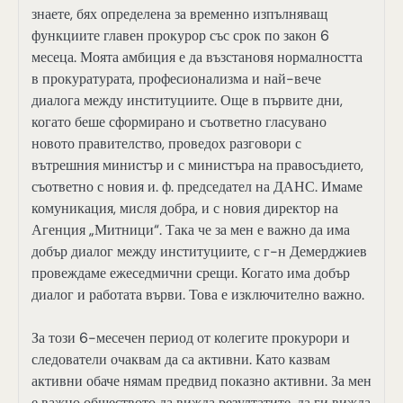
знаете, бях определена за временно изпълняващ
функциите главен прокурор със срок по закон 6
месеца. Моята амбиция е да възстановя нормалността
в прокуратурата, професионализма и най-вече
диалога между институциите. Още в първите дни,
когато беше сформирано и съответно гласувано
новото правителство, проведох разговори с
вътрешния министър и с министъра на правосъдието,
съответно с новия и. ф. председател на ДАНС. Имаме
комуникация, мисля добра, и с новия директор на
Агенция „Митници“. Така че за мен е важно да има
добър диалог между институциите, с г-н Демерджиев
провеждаме ежеседмични срещи. Когато има добър
диалог и работата върви. Това е изключително важно.
За този 6-месечен период от колегите прокурори и
следователи очаквам да са активни. Като казвам
активни обаче нямам предвид показно активни. За мен
е важно обществото да вижда резултатите, да ги вижда