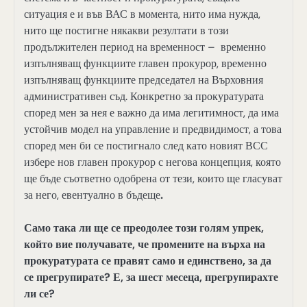
ситуация е и във ВАС в момента, нито има нужда,
нито ще постигне някакви резултати в този
продължителен период на временност – временно
изпълняващ функциите главен прокурор, временно
изпълняващ функциите председател на Върховния
административен съд. Конкретно за прокуратурата
според мен за нея е важно да има легитимност, да има
устойчив модел на управление и предвидимост, а това
според мен би се постигнало след като новият ВСС
избере нов главен прокурор с негова концепция, която
ще бъде съответно одобрена от тези, които ще гласуват
за него, евентуално в бъдеще
.
Само така ли ще се преодолее този голям упрек,
който вие получавате, че промените на върха на
прокуратурата се правят само и единствено, за да
се прегрупирате? Е, за шест месеца, прегрупирахте
ли се?