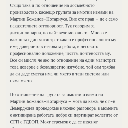
Също така и по отношение на досъдебното
производство, касаещо групата за имотни измами на
Мартин Божанов-Нотариуса. Вие сте прав – не е само
наказателната отговорност. Тук говорим за
дисциплинарна, но най-вече моралната. Много е
важно за един магистрат какво е професионалното му
име, доверието в неговата работа, в неговото
професионално положение, честта, почтеността му.
Все си мисля, че ако по отношение на един магистрат,
това доверие е безвъзвратно изгубено, той сам трябва
да си даде сметка има ли място в тази система или
няма място.
По отношение на групата за имотни измами на
Мартин Божанов-Нотариуса – мога да кажа, че с г-н
Демерджиев проведохме няколко разговора, в момента
е активирана работата, добре си партнират колегите от
СГП с ГДБОП. Моят стремеж е да се изяснят