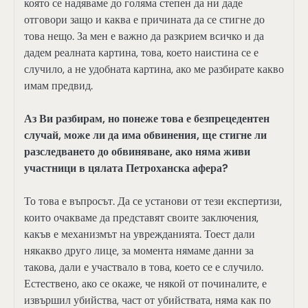
която се надяваме до голяма степен да ни даде
отговори защо и каква е причината да се стигне до
това нещо. За мен е важно да разкрием всичко и да
дадем реалната картина, това, което наистина се е
случило, а не удобната картина, ако ме разбирате какво
имам предвид.
Аз Ви разбирам, но понеже това е безпрецедентен
случай, може ли да има обвинения, ще стигне ли
разследването до обвиняване, ако няма живи
участници в цялата Петроханска афера?
То това е въпросът. Да се установи от тези експертизи,
които очакваме да представят своите заключения,
какъв е механизмът на уврежданията. Тоест дали
някакво друго лице, за момента нямаме данни за
такова, дали е участвало в това, което се е случило.
Естествено, ако се окаже, че някой от починалите, е
извършил убийства, част от убийствата, няма как по