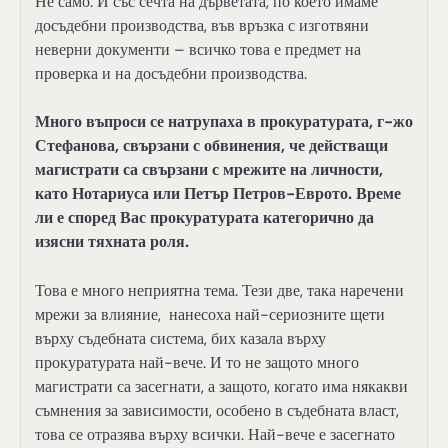
Не само. И със сечта на дърветата, по което имаме
досъдебни производства, във връзка с изготвяни
неверни документи – всичко това е предмет на
проверка и на досъдебни производства.
Много въпроси се натрупаха в прокуратурата, г-жо
Стефанова, свързани с обвинения, че действащи
магистрати са свързани с мрежите на личности,
като Нотариуса или Петър Петров-Еврото. Време
ли е според Вас прокуратурата категорично да
изясни тяхната роля.
Това е много неприятна тема. Тези две, така наречени
мрежи за влияние, нанесоха най-сериозните щети
върху съдебната система, бих казала върху
прокуратурата най-вече. И то не защото много
магистрати са засегнати, а защото, когато има някакви
съмнения за зависимости, особено в съдебната власт,
това се отразява върху всички. Най-вече е засегнато