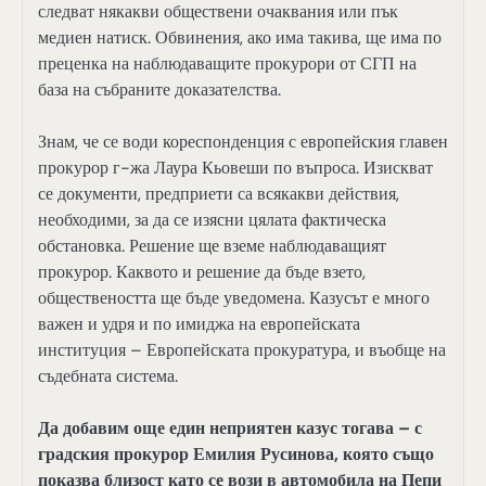
следват някакви обществени очаквания или пък
медиен натиск. Обвинения, ако има такива, ще има по
преценка на наблюдаващите прокурори от СГП на
база на събраните доказателства.
Знам, че се води кореспонденция с европейския главен
прокурор г-жа Лаура Кьовеши по въпроса. Изискват
се документи, предприети са всякакви действия,
необходими, за да се изясни цялата фактическа
обстановка. Решение ще вземе наблюдаващият
прокурор. Каквото и решение да бъде взето,
обществеността ще бъде уведомена. Казусът е много
важен и удря и по имиджа на европейската
институция – Европейската прокуратура, и въобще на
съдебната система.
Да добавим още един неприятен казус тогава – с
градския прокурор Емилия Русинова, която също
показва близост като се вози в автомобила на Пепи