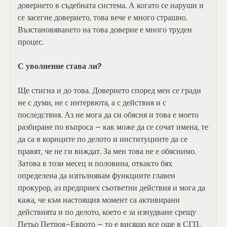
доверието в съдебната система. А когато се наруши и
се засегне доверието, това вече е много страшно.
Възстановяването на това доверие е много труден
процес.
С уволнение става ли?
Ще стигна и до това. Доверието според мен се гради
не с думи, не с интервюта, а с действия и с
последствия. Аз не мога да си обясня и това е моето
разбиране по въпроса – как може да се сочат имена, те
да са в кориците по делото и институциите да се
правят, че не ги виждат. За мен това не е обяснимо.
Затова в този месец и половина, откакто бях
определена да изпълнявам функциите главен
прокурор, аз предприех съответни действия и мога да
кажа, че към настоящия момент са активирани
действията и по делото, което е за изнудване срещу
Петьо Петров-Еврото – то е висящо все още в СГП.