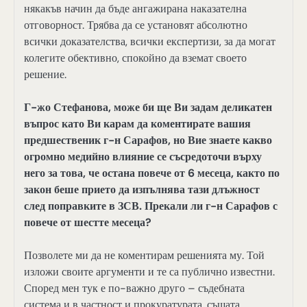
някакъв начин да бъде ангажирана наказателна
отговорност. Трябва да се установят абсолютно
всички доказателства, всички експертизи, за да могат
колегите обективно, спокойно да вземат своето
решение.
Г-жо Стефанова, може би ще Ви задам деликатен
въпрос като Ви карам да коментирате вашия
предшественик г-н Сарафов, но Вие знаете какво
огромно медийно влияние се съсредоточи върху
него за това, че остана повече от 6 месеца, както по
закон беше прието да изпълнява тази длъжност
след поправките в ЗСВ. Прекали ли г-н Сарафов с
повече от шестте месеца?
Позволете ми да не коментирам решенията му. Той
изложи своите аргументи и те са публично известни.
Според мен тук е по-важно друго – съдебната
система и в частност и прокуратурата, същата