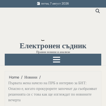
Skip
петък, 7 август 2026
to
content
Електронен съдник
Правни новини и анализи
Home
Новини
Първата жена начело на ПРБ в интервю за БНТ:
Опасно е, когато прокурорите започнат да съобразяват
решенията си с това как ще изглеждат по новините
вечерта