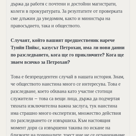
държа да работя с почтени и достойни магистрати,
колеги в прокуратурата. За резултатите от проверката
сме длъжин да уведомим, както и министъра на
правосъдието, така и обществото.
Случаят, който вашият предшественик нарече
Туийн Пийкс, казусът Петрохан, има ли нови данни
по разследването, кога ще го приключите? Кога ще
знаем всичко за Петрохан?
Това е безпрецедентен случай в нашата история. Знам,
че обществото наистина много се интересува. Това е
разследване, което обхвана като участие стотици
служители – това са вещи лица, държа да подчертая
тяхната изключителна важна заслуга, тук наистина
има страшно много експертизи, множество действия
по разследването се извършиха. Към настоящия
момент дори са извършени такива по искане на
близките на починалите, тоест ние не се ограничаваме