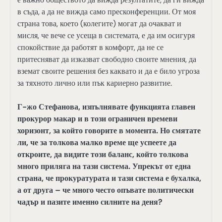
в съда, а да не вижда само пресконференции. От моя
страна това, което (колегите) могат да очакват и
мисля, че вече се усеща в системата, е да им осигуря
спокойствие да работят в комфорт, да не се
притесняват да изказват свободно своите мнения, да
вземат своите решения без каквато и да е било угроза
за тяхното лично или пък кариерно развитие.
Г-жо Стефанова, изпълнявате функцията главен
прокурор макар и в този ограничен времеви
хоризонт, за който говорите в момента. Но смятате
ли, че за толкова малко време ще успеете да
откроите, да видите този баланс, който толкова
много приляга на тази система. Упрекът от една
страна, че прокуратурата и тази система е бухалка,
а от друга – че много често опъвате политически
чадър и пазите именно силните на деня?