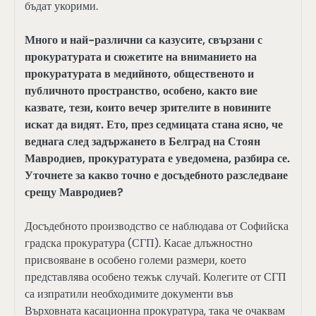
бъдат укорими.
Много и най-различни са казусите, свързани с
прокуратурата и сюжетите на вниманието на
прокуратурата в медийното, общественото и
публичното пространство, особено, както вие
казвате, тези, които вечер зрителите в новините
искат да видят. Ето, през седмицата стана ясно, че
веднага след задържането в Белград на Стоян
Мавродиев, прокуратурата е уведомена, разбира се.
Уточнете за какво точно е досъдебното разследване
срещу Мавродиев?
Досъдебното производство се наблюдава от Софийска
градска прокуратура (СГП). Касае длъжностно
присвояване в особено големи размери, което
представлява особено тежък случай. Колегите от СГП
са изпратили необходимите документи във
Върховната касационна прокуратура, така че очаквам