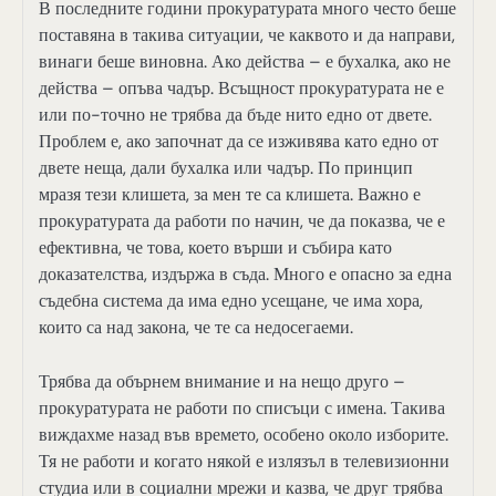
В последните години прокуратурата много често беше
поставяна в такива ситуации, че каквото и да направи,
винаги беше виновна. Ако действа – е бухалка, ако не
действа – опъва чадър. Всъщност прокуратурата не е
или по-точно не трябва да бъде нито едно от двете.
Проблем е, ако започнат да се изживява като едно от
двете неща, дали бухалка или чадър. По принцип
мразя тези клишета, за мен те са клишета. Важно е
прокуратурата да работи по начин, че да показва, че е
ефективна, че това, което върши и събира като
доказателства, издържа в съда. Много е опасно за една
съдебна система да има едно усещане, че има хора,
които са над закона, че те са недосегаеми.
Трябва да обърнем внимание и на нещо друго –
прокуратурата не работи по списъци с имена. Такива
виждахме назад във времето, особено около изборите.
Тя не работи и когато някой е излязъл в телевизионни
студиа или в социални мрежи и казва, че друг трябва