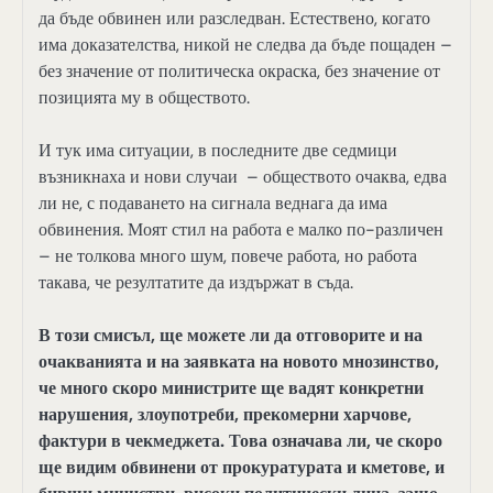
да бъде обвинен или разследван. Естествено, когато
има доказателства, никой не следва да бъде пощаден –
без значение от политическа окраска, без значение от
позицията му в обществото.
И тук има ситуации, в последните две седмици
възникнаха и нови случаи – обществото очаква, едва
ли не, с подаването на сигнала веднага да има
обвинения. Моят стил на работа е малко по-различен
– не толкова много шум, повече работа, но работа
такава, че резултатите да издържат в съда.
В този смисъл, ще можете ли да отговорите и на
очакванията и на заявката на новото мнозинство,
че много скоро министрите ще вадят конкретни
нарушения, злоупотреби, прекомерни харчове,
фактури в чекмеджета. Това означава ли, че скоро
ще видим обвинени от прокуратурата и кметове, и