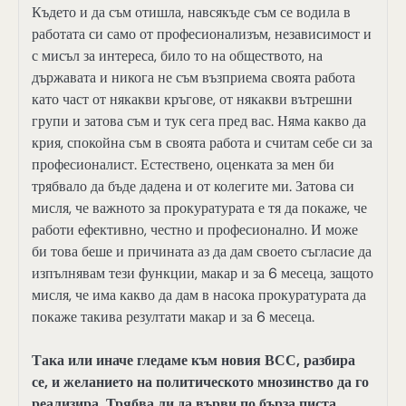
Където и да съм отишла, навсякъде съм се водила в
работата си само от професионализъм, независимост и
с мисъл за интереса, било то на обществото, на
държавата и никога не съм възприема своята работа
като част от някакви кръгове, от някакви вътрешни
групи и затова съм и тук сега пред вас. Няма какво да
крия, спокойна съм в своята работа и считам себе си за
професионалист. Естествено, оценката за мен би
трябвало да бъде дадена и от колегите ми. Затова си
мисля, че важното за прокуратурата е тя да покаже, че
работи ефективно, честно и професионално. И може
би това беше и причината аз да дам своето съгласие да
изпълнявам тези функции, макар и за 6 месеца, защото
мисля, че има какво да дам в насока прокуратурата да
покаже такива резултати макар и за 6 месеца.
Така или иначе гледаме към новия ВСС, разбира
се, и желанието на политическото мнозинство да го
реализира. Трябва ли да върви по бърза писта,