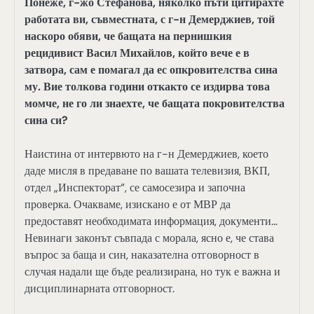
Понеже, г-жо Стефанова, няколко пъти цитирахте
работата ви, съвместната, с г-н Демерджиев, той
наскоро обяви, че бащата на пернишкия
рецидивист Васил Михайлов, който вече е в
затвора, сам е помагал да ес опкровителства сина
му. Вие толкова години откакто се издирва това
момче, не го ли знаехте, че бащата покровителства
сина си?
Наистина от интервюто на г-н Демерджиев, което
даде мисля в предаване по вашата телевизия, ВКП,
отдел „Инспекторат“, се самосезира и започна
проверка. Очакваме, изискано е от МВР да
предоставят необходимата информация, документи…
Невинаги законът съвпада с морала, ясно е, че става
въпрос за баща и син, наказателна отговорност в
случая надали ще бъде реализирана, но тук е важна и
дисциплинарната отговорност.