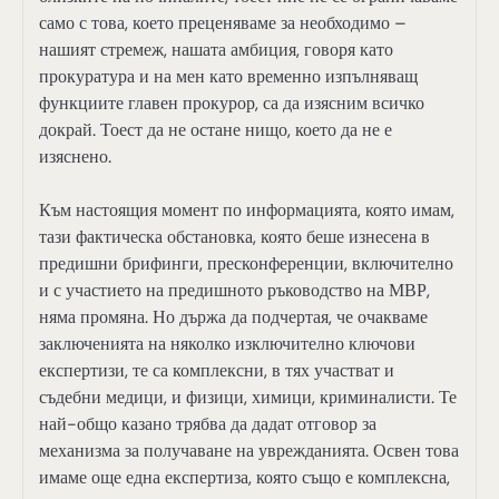
само с това, което преценяваме за необходимо –
нашият стремеж, нашата амбиция, говоря като
прокуратура и на мен като временно изпълняващ
функциите главен прокурор, са да изясним всичко
докрай. Тоест да не остане нищо, което да не е
изяснено.
Към настоящия момент по информацията, която имам,
тази фактическа обстановка, която беше изнесена в
предишни брифинги, пресконференции, включително
и с участието на предишното ръководство на МВР,
няма промяна. Но държа да подчертая, че очакваме
заключенията на няколко изключително ключови
експертизи, те са комплексни, в тях участват и
съдебни медици, и физици, химици, криминалисти. Те
най-общо казано трябва да дадат отговор за
механизма за получаване на уврежданията. Освен това
имаме още една експертиза, която също е комплексна,