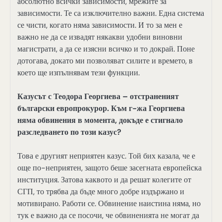
абсолютно всички зависимости, мрежите за
зависимости. Те са изключително важни. Една система
се чисти, когато няма зависимости. И то за мен е
важно не да се извадят някакви удобни виновни
магистрати, а да се изясни всичко и то докрай. Поне
дотогава, докато ми позволяват силите и времето, в
което ще изпълнявам тези функции.
Казусът с Теодора Георгиева – отстраненият
български европрокурор. Към г-жа Георгиева
няма обвинения в момента, докъде е стигнало
разследването по този казус?
Това е другият неприятен казус. Той бих казала, че е
още по-неприятен, защото беше засегната европейска
институция. Затова каквото и да решат колегите от
СГП, то трябва да бъде много добре издържано и
мотивирано. Работи се. Обвинение наистина няма, но
тук е важно да се посочи, че обвиненията не могат да