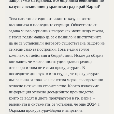
Защо, г-жо Стефанова, все още няма обвинения по
казуса с незаконния украински град край Варна?
Това наистина е един от важните казуси, които
възникнаха в последните седмици. Обществото си
задава много сериозния въпрос как може нещо такова,
с такъв голям мащаб да се е появило и институциите
да не са установили неговото съществуване, защото не
се касае само за постройки. Това е един голям
комплекс от действия и бездействия. Искам да обърна
внимание, че много институции дължат редица
отговори и това не е само прокуратурата. В
последните дни чувам в тв студиа, че прокуратурата
имала вина за това, че не е взема мерки своевременно
относно незаконно строителство. Когато изнасяхме
информация относно досъдебните производства,
които се водят в двете прокуратури в гр. Варна –
районната и окръжната, се установи, че още 2024 г.
Окръжна прокуратура-Варна е изпратила