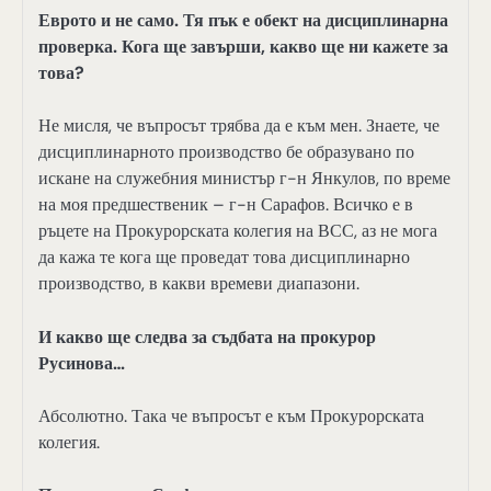
Еврото и не само. Тя пък е обект на дисциплинарна
проверка. Кога ще завърши, какво ще ни кажете за
това?
Не мисля, че въпросът трябва да е към мен. Знаете, че
дисциплинарното производство бе образувано по
искане на служебния министър г-н Янкулов, по време
на моя предшественик – г-н Сарафов. Всичко е в
ръцете на Прокурорската колегия на ВСС, аз не мога
да кажа те кога ще проведат това дисциплинарно
производство, в какви времеви диапазони.
И какво ще следва за съдбата на прокурор
Русинова…
Абсолютно. Така че въпросът е към Прокурорската
колегия.