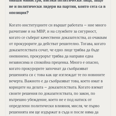
бивши министри, високи политически лица, защо
не и политически лидери на партии, които сега са в
опозиция?
Когато институциите си вършат работата – ние много
разчитаме и на МВР, и на службите за сигурност,
когато се съберат качествени доказателства, аз очаквам
от прокурорите да действат решително. Тогава, когато
доказателствата сочат, че едно лице трябва да бъде
оневинено, прокурорът трябва да направи една
независима и спокойна преценка. Много е опасно,
когато прокурорите започнат да съобразяват
решенията си с това как ще изглеждат те по новините
вечерта. Важното е да съобразяват това, което имат в
кориците на делата – доказателствата. Когато вземат
своите решения по доказателствата, по закон, по
вътрешно убеждение, което не е под натиск от
определени политически влияния, мисля, че първо
решенията им ще издържат в съда и после няма да