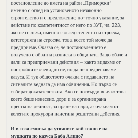
постановление до кмета на район „Приморски“
именно с оглед на установеното незаконно
строителство и с предложение, по-точно указание, за
действие по компетентност от него по ЗУТ, чл. 223,
ако не се лъжа, именно с оглед степента на строежа,
категорията на строежа, това, което той може да
предприеме. Оказва се, че постановлението е
получено с обратна разписка в общината. Защо обаче и
дали са предприемани действия – както видяхме от
постройките очевидно не, но да не предрешаваме
казуса. И тук обществото очаква с подаването на
сигналите веднага да има обвинения. Но първо се
събират доказателствата. Ако се потвърди всичко това,
което беше изнесено, дори и за организирана
престъпна дейност, за пране на пари, аз очаквам от
колегите прокурори наистина решителни действия.
И в този смисъл да уточните кой точно е на
мушката по казуса Баба Алино?