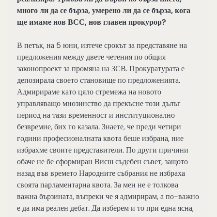
много ли да се бърза, умерено ли да се бърза, кога
ще имаме нов ВСС, нов главен прокурор?
В петък, на 5 юни, изтече срокът за представяне на
предложения между двете четения по общия
законопроект за промяна на ЗСВ. Прокуратурата е
депозирала своето становище по предложенията.
Адмирираме като цяло стремежа на новото
управляващо мнозинство да прекъсне този дълъг
период на тази временност и институционално
безвремие, бих го казала. Знаете, че преди четири
години професионалната квота беше избрана, ние
избрахме своите представители. По други причини
обаче не бе сформиран Висш съдебен съвет, защото
назад във времето Народните събрания не избраха
своята парламентарна квота. За мен не е толкова
важна бързината, въпреки че я адмирирам, а по-важно
е да има реален дебат. Да изберем и то при една ясна,