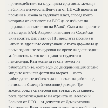
противодействие на корупцията сред лица, заемащи
публични длъжности. Депутати от ПП–ДБ предлагат
промени в Закона за съдебната власт, според които
четирима от членовете на ВСС да се избират по
предложение съответно на ВАдвС, Съюза на юристите
в България, БАН, Академичния съвет на Софийски
университет. Депутати от ПП предлагат промяна в
Закона за здравното осигуряване, с която държавата да
поеме здравните осигуровки по време на двете години
майчинство, както вече прави за студенти и
пенсионери. Към момента те са в тежест на
работодателите, което води до дискриминация спрямо
младите жени във фертилна възраст – често
работодателите избягват да ги наемат на работа под
натиска на бъдещи (непосилни) разходи. Три
законопроекта са внесени във връзка със свалянето,
респ. преразглеждането на охраната на Пеевски и
Борисов от НСО – от депутати от Демократична
България, от Възраждане, които предлагат изобщо да