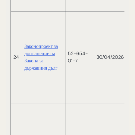
И
В
Г
Д
Ж
Законопроект за
П
допълнение на
52-654-
А
24
30/04/2026
Закона за
01-7
ДО
държавния дълг
П
Д
Е
СА
ГЕ
Д
П
СА
Х