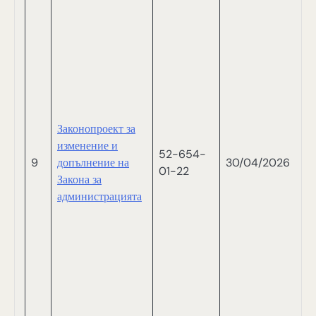
А
Г
Й
М
П
И
П
И
Законопроект за
Д
изменение и
52-654-
П
9
допълнение на
30/04/2026
01-22
Д
Закона за
Б
администрацията
К
С
Д
Н
Д
Д
В