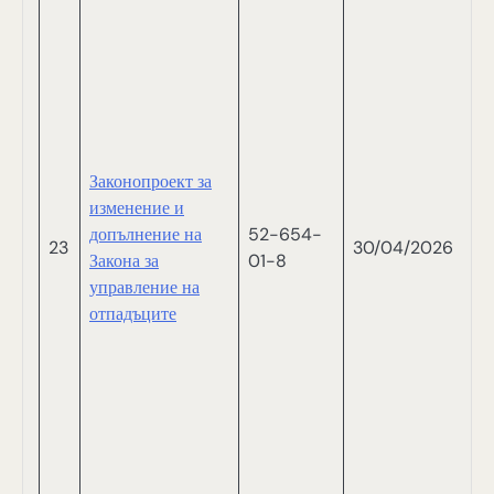
Б
А
Г
Й
Д
Н
В
Законопроект за
С
изменение и
Т
допълнение на
52-654-
23
30/04/2026
Д
Закона за
01-8
Б
управление на
Г
отпадъците
Н
Н
Д
Д
Д
Я
Т