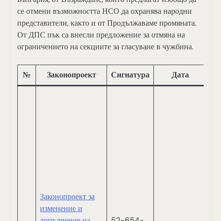
се отмени възможността НСО да охранява народни
представители, както и от Продължаваме промяната.
От ДПС пък са внесли предложение за отмяна на
ограничението на секциите за гласуване в чужбина.
№
Законопроект
Сигнатура
Дата
А
В
Д
Т
И
С
С
Т
М
Законопроект за
Т
изменение и
Г
допълнение на
52-654-