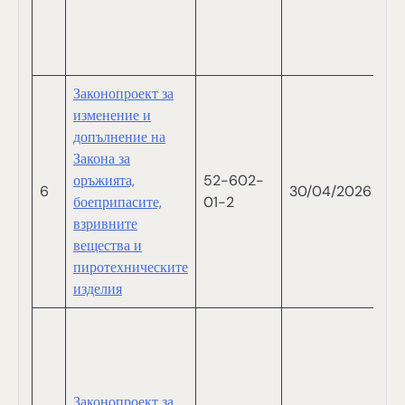
Ш
Д
П
Законопроект за
изменение и
допълнение на
Закона за
оръжията,
52-602-
6
30/04/2026
Ми
боеприпасите,
01-2
взривните
вещества и
пиротехническите
изделия
В
СА
Д
В
Законопроект за