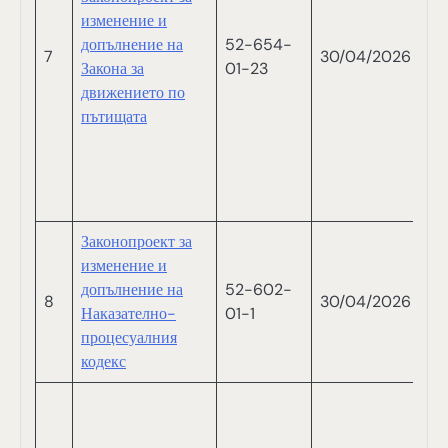
С
изменение и
С
допълнение на
52-654-
7
30/04/2026
П
Закона за
01-23
Р
движението по
П
пътищата
Г
М
Н
М
Законопроект за
изменение и
допълнение на
52-602-
8
30/04/2026
Ми
Наказателно-
01-1
процесуалния
кодекс
Й
И