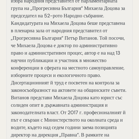
избра народния представител от парламентарната
група на „Прогресивна България“ Михаела Доцова за
председател на 52-рото Народно събрание.
Кандидатурата на Михаела Доцова беше представена
в пленарна зала от народния представител от
„Прогресивна България“ Петър Витанов. Той посочи,
че Михаела Доцова е доктор по административно
право и административен процес, автор е на над 13
научни публикации и участник в множество
конференции в сферата на местното самоуправление,
изборните процеси и екологичното право.
Дисертационният й труд е посветен на контрола за
законосъобразност на актовете на общинските съвети.
Витанов представи Михаела Доцова като юрист със
солиден опит в държавната администрация и
законодателната власт. От 2017 г. професионалният й
път е свързан с Министерството на околната среда и
водите, където над седем години заема позицията
директор на дирекция „Правна“. В рамките на