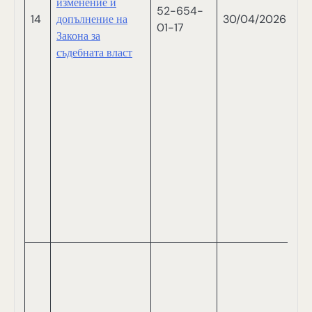
изменение и
52-654-
Н
14
допълнение на
30/04/2026
01-17
Д
Закона за
Б
съдебната власт
Н
Д
Д
С
Д
Д
Т
М
П
И
П
Й
И
А
Д