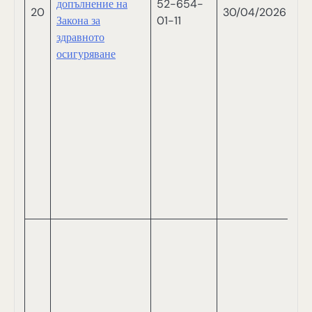
допълнение на
52-654-
В
20
30/04/2026
Закона за
01-11
Ш
здравното
П
осигуряване
Т
С
С
Р
Н
Н
СА
И
П
В
В
СА
В
С
П