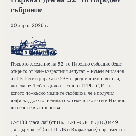
събрание
30 април 2026 г.
Първото заседание на 52-то Народно събрание беше
открито от най-възрастния депутат – Румен Миланов
от ПБ. Регистрираха се 239 народни представители,
липсваше Любен Дилов – син от ГЕРБ–СДС, за
когото по-късно медиите съобщиха, че е получил
инфаркт, докато почивал със семейството си в Италия,
но вече се възстановява.
Със 188 гласа „за“ (от ПБ, ГЕРБ–СДС и ДПС) и 49
„въздържал се“ (от ПП, ДБ и Възраждане) парламентът