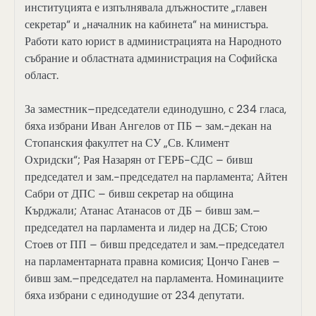
институцията е изпълнявала длъжностите „главен
секретар“ и „началник на кабинета“ на министъра.
Работи като юрист в администрацията на Народното
събрание и областната администрация на Софийска
област.
За заместник–председатели единодушно, с 234 гласа,
бяха избрани Иван Ангелов от ПБ – зам.-декан на
Стопанския факултет на СУ „Св. Климент
Охридски“; Рая Назарян от ГЕРБ-СДС – бивш
председател и зам.-председател на парламента; Айтен
Сабри от ДПС – бивш секретар на община
Кърджали; Атанас Атанасов от ДБ – бивш зам.–
председател на парламента и лидер на ДСБ; Стою
Стоев от ПП – бивш председател и зам.–председател
на парламентарната правна комисия; Цончо Ганев –
бивш зам.–председател на парламента. Номинациите
бяха избрани с единодушие от 234 депутати.