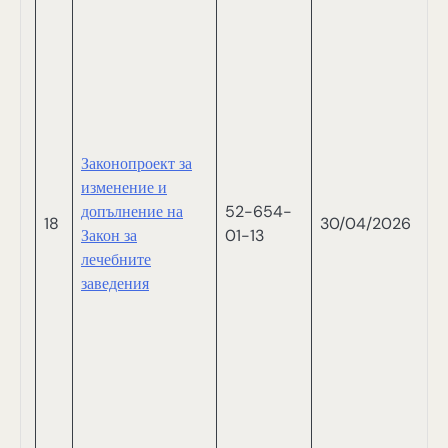
Р
Д
М
М
Т
Т
Законопроект за
И
изменение и
П
допълнение на
52-654-
В
18
30/04/2026
Закон за
01-13
В
лечебните
С
заведения
Р
Т
С
Н
И
Б
С