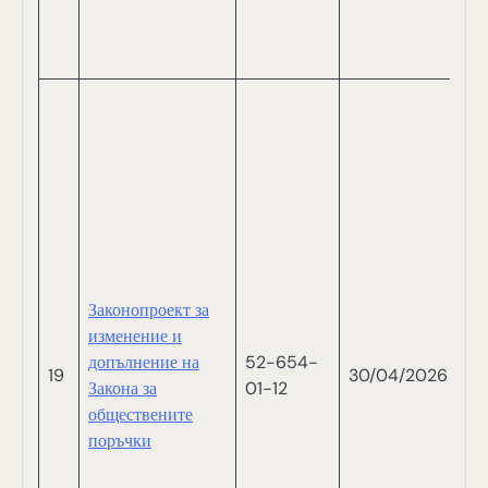
С
П
НИ
А
В
Р
М
М
Т
Т
С
Законопроект за
С
изменение и
Б
допълнение на
52-654-
Н
19
30/04/2026
Закона за
01-12
П
обществените
В
поръчки
В
В