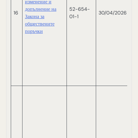
изменение и
С
допълнение на
52-654-
16
30/04/2026
К
Закона за
01-1
С
обществените
Т
поръчки
Д
Д
Г
Н
И
П
Д
И
Ш
В
Р
Д
М
М