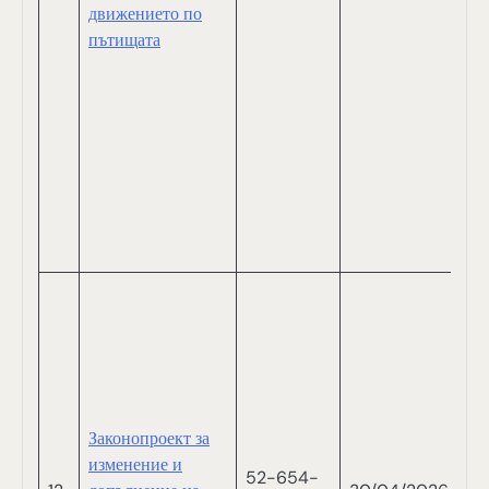
движението по
П
пътищата
Д
Б
Д
Н
Д
Д
Д
С
Л
В
СА
В
С
П
Т
Законопроект за
М
изменение и
52-654-
Н