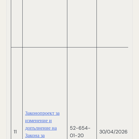
С
Д
Д
Д
С
Л
Й
И
А
М
П
П
И
И
Законопроект за
Г
изменение и
Й
допълнение на
52-654-
Т
11
30/04/2026
Закона за
01-20
Д