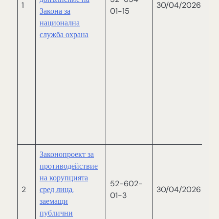
1
30/04/2026
М
Закона за
01-15
С
национална
Р
служба охрана
Н
П
В
В
В
Ш
Н
И
ПЕ
Законопроект за
противодействие
на корупцията
52-602-
2
сред лица,
30/04/2026
Ми
01-3
заемащи
публични