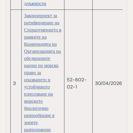
длъжности
Законопроект за
ратифициране на
Споразумението в
рамките на
Конвенцията на
Организацията на
обединените
нации по морско
право за
опазването и
52-602-
3
30/04/2026
Ми
устойчивото
02-1
използване на
морското
биологично
разнообразие в
зоните,
разположени