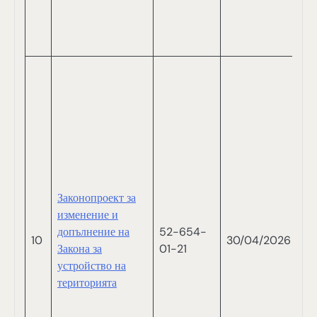
С
П
Д
Й
И
А
Г
Й
М
П
П
Законопроект за
И
изменение и
Т
допълнение на
52-654-
10
30/04/2026
Д
Закона за
01-21
П
устройство на
Д
територията
Б
К