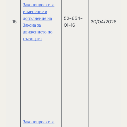
Законопроект за
С
изменение и
М
допълнение на
52-654-
П
15
30/04/2026
Закона за
01-16
И
движението по
П
пътищата
И
Д
Д
Н
Л
Н
Й
П
Б
Д
С
Я
Законопроект за
В