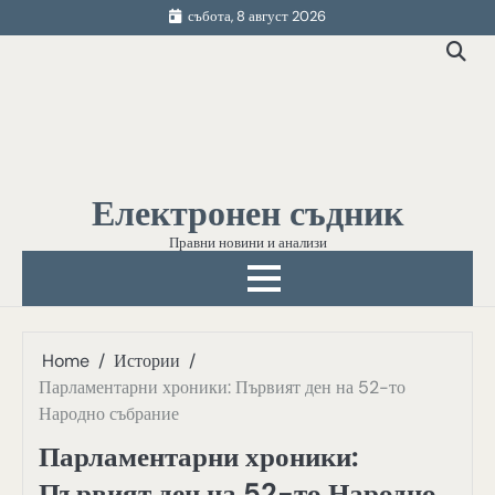
Skip
събота, 8 август 2026
to
content
Електронен съдник
Правни новини и анализи
Home
Истории
Парламентарни хроники: Първият ден на 52-то
Народно събрание
Парламентарни хроники:
Първият ден на 52-то Народно