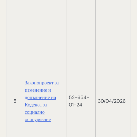
Н
П
Д
Д
С
В
СА
В
С
П
Законопроект за
Т
изменение и
М
допълнение на
52-654-
Н
5
30/04/2026
Кодекса за
01-24
И
социално
С
осигуряване
С
Б
В