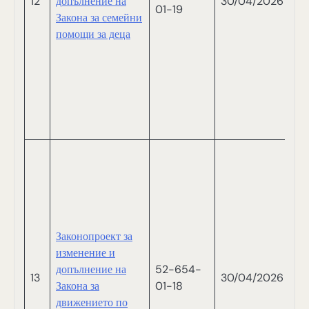
12
допълнение на
30/04/2026
01-19
И
Закона за семейни
С
помощи за деца
С
Б
Д
В
Ш
П
Й
И
А
М
П
Законопроект за
П
изменение и
И
допълнение на
52-654-
Т
13
30/04/2026
Закона за
01-18
Д
движението по
Д