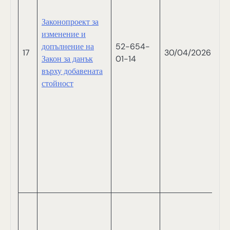
Т
Законопроект за
Т
изменение и
С
допълнение на
52-654-
С
17
30/04/2026
Закон за данък
01-14
Б
върху добавената
И
стойност
П
С
Р
Т
С
Н
Н
СА
Н
И
Ш
В