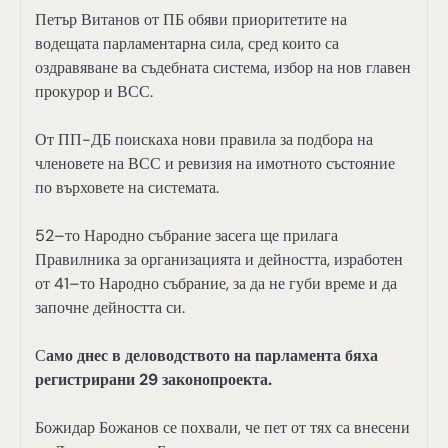
Петър Витанов от ПБ обяви приоритетите на
водещата парламентарна сила, сред които са
оздравяване ва съдебната система, избор на нов главен
прокурор и ВСС.
От ПП-ДБ поискаха нови правила за подбора на
членовете на ВСС и ревизия на имотното състояние
по върховете на системата.
52–то Народно събрание засега ще прилага
Правилника за организацията и дейността, изработен
от 41–то Народно събрание, за да не губи време и да
започне дейността си.
С
амо днес в деловодството на парламента бяха
регистрирани 29 законопроекта.
Божидар Божанов се похвали, че пет от тях са внесени