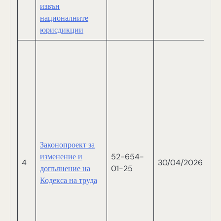
извън
националните
юрисдикции
В
СА
В
С
П
Т
М
Н
Законопроект за
И
изменение и
52-654-
С
4
30/04/2026
допълнение на
01-25
С
Кодекса на труда
Б
Р
М
Т