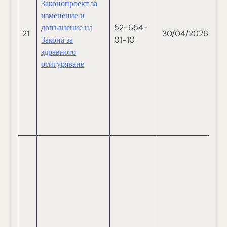
Законопроект за
Т
изменение и
М
допълнение на
52-654-
Н
21
30/04/2026
Закона за
01-10
П
здравното
И
осигуряване
М
Т
С
С
Д
Б
В
В
В
Р
Д
М
М