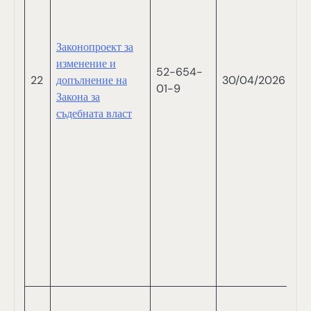
Т
Т
С
Законопроект за
С
изменение и
52-654-
Б
22
допълнение на
30/04/2026
01-9
И
Закона за
П
съдебната власт
С
Р
Т
С
Н
Н
СА
В
Ш
П
Б