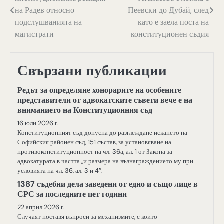
на Радев относно
Пеевски до Дубай, след
подслушванията на
като е заела поста на
магистрати
конституционен съдия
Свързани публикации
Редът за определяне хонорарите на особените
представители от адвокатските съвети вече е на
вниманието на Конституционния съд
16 юли 2026 г.
Конституционният съд допусна до разглеждане искането на
Софийския районен съд, 151 състав, за установяване на
противоконституционност на чл. 36а, ал. 1 от Закона за
адвокатурата в частта „и размера на възнаграждението му при
условията на чл. 36, ал. 3 и 4″.
1387 съдебни дела заведени от едно и също лице в
СРС за последните пет години
22 април 2026 г.
Случаят поставя въпроси за механизмите, с които