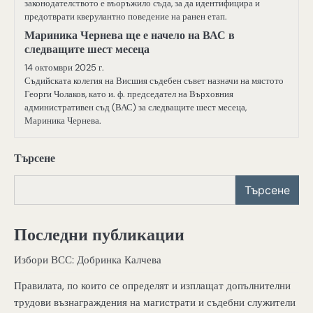
законодателството е въоръжило съда, за да идентифицира и
предотврати кверулантно поведение на ранен етап.
Мариника Чернева ще е начело на ВАС в
следващите шест месеца
14 октомври 2025 г.
Съдийската колегия на Висшия съдебен съвет назначи на мястото
Георги Чолаков, като и. ф. председател на Върховния
административен съд (ВАС) за следващите шест месеца,
Мариника Чернева.
Търсене
Търсене
Последни публикации
Избори ВСС: Добринка Калчева
Правилата, по които се определят и изплащат допълнителни
трудови възнаграждения на магистрати и съдебни служители