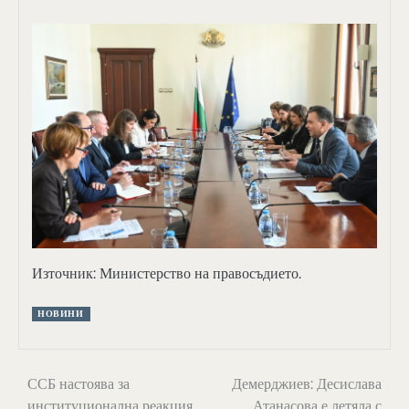
Източник: Министерство на правосъдието.
НОВИНИ
Навигация
ССБ настоява за
Демерджиев: Десислава
институционална реакция
Атанасова е летяла с