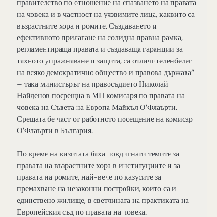
правителство по отношение на спазването на правата
на човека и в частност на уязвимите лица, каквито са
възрастните хора и ромите. Създаването и
ефективното прилагане на солидна правна рамка,
регламентираща правата и създаваща гаранции за
тяхното упражняване и защита, са отличителенбелег
на всяко демократично общество и правова държава“
– така министърът на правосъдието Николай
Найденов посрещна в МП комисаря по правата на
човека на Съвета на Европа Майкъл О’Флаърти.
Срещата бе част от работното посещение на комисар
О’Флаърти в България.
По време на визитата бяха повдигнати темите за
правата на възрастните хора в институциите и за
правата на ромите, най-вече по казусите за
премахване на незаконни постройки, които са и
единствено жилище, в светлината на практиката на
Европейския съд по правата на човека.