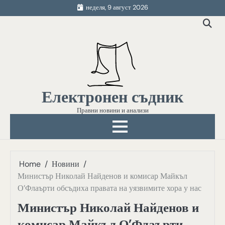
Skip
неделя, 9 август 2026
to
content
Електронен съдник
Правни новини и анализи
Home
Новини
Министър Николай Найденов и комисар Майкъл
О’Флаърти обсъдиха правата на уязвимите хора у нас
Министър Николай Найденов и
комисар Майкъл О’Флаърти