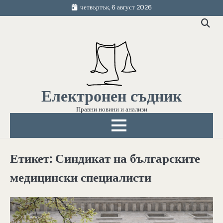
Skip
четвъртък, 6 август 2026
to
content
Електронен съдник
Правни новини и анализи
Етикет:
Синдикат на българските
медицински специалисти