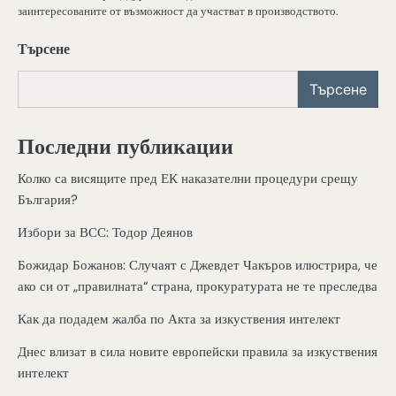
заинтересованите от възможност да участват в производството.
Търсене
Търсене
Последни публикации
Колко са висящите пред ЕК наказателни процедури срещу
България?
Избори за ВСС: Тодор Деянов
Божидар Божанов: Случаят с Джевдет Чакъров илюстрира, че
ако си от „правилната“ страна, прокуратурата не те преследва
Как да подадем жалба по Акта за изкуствения интелект
Днес влизат в сила новите европейски правила за изкуствения
интелект