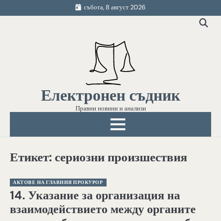
Skip
събота, 8 август 2026
to
content
Електронен съдник
Правни новини и анализи
Етикет:
сериозни произшествия
АКТОВЕ НА ГЛАВНИЯ ПРОКУРОР
14. Указание за организация на
взаимодействието между органите