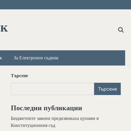
ик
к
За Електронен съдник
Търсене
Търсене
Последни публикации
Бюджетните закони предизвикаха цунами в
Конституционния съд