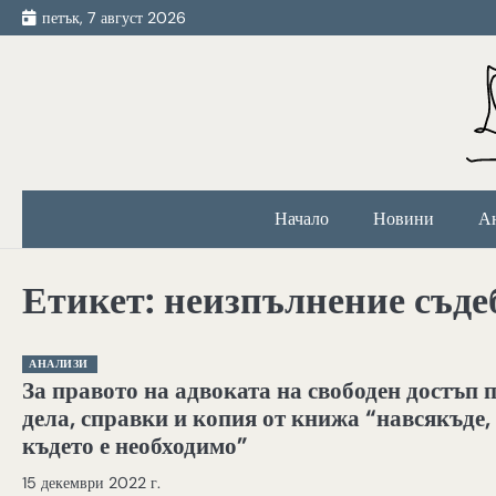
Skip
петък, 7 август 2026
to
content
Начало
Новини
А
Етикет:
неизпълнение съде
АНАЛИЗИ
За правото на адвоката на свободен достъп 
дела, справки и копия от книжа “навсякъде,
където е необходимо”
15 декември 2022 г.