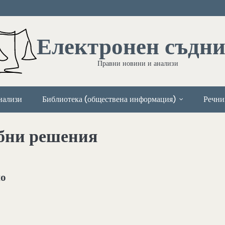
Електронен съдн
Правни новини и анализи
нализи
Библиотека (обществена информация)
Речни
бни решения
по