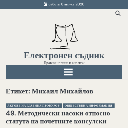
Skip
събота, 8 август 2026
to
content
Електронен съдник
Правни новини и анализи
Етикет:
Михаил Михайлов
АКТОВЕ НА ГЛАВНИЯ ПРОКУРОР
ОБЩЕСТВЕНА ИНФОРМАЦИЯ
49. Методически насоки относно
статута на почетните консулски