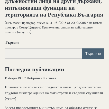
длъжностни лица на други държави,
изпълняващи функции на
територията на Република България
(ПРБ, главен прокурор, писмо № И-1161/2015 от 20.10.2015 г. на главен
прокурор Сотир Цацаров) Приложение: списък на действащите
почетни (нещатни)…
Търсене
Търсене
Последни публикации
Избори ВСС: Добринка Калчева
Правилата, по които се определят и изплащат допълнителни
трудови възнаграждения на магистрати и съдебни служители
(текст)
Засега правосъдният министър няма да обжалва отказа за