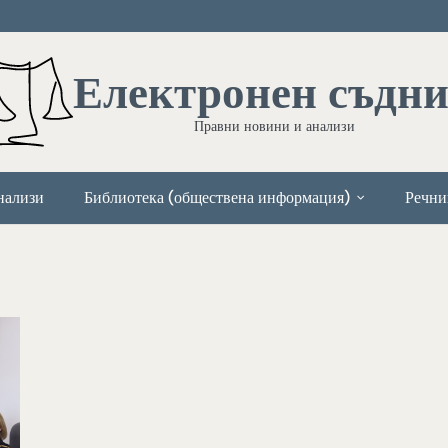
Електронен съдн
Правни новини и анализи
нализи
Библиотека (обществена информация)
Речни