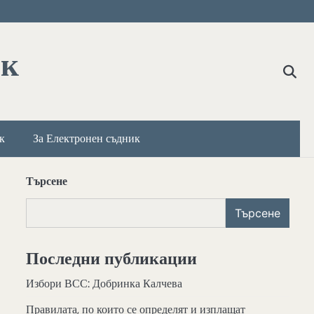
ик
к
За Електронен съдник
Търсене
Търсене
Последни публикации
Избори ВСС: Добринка Калчева
Правилата, по които се определят и изплащат