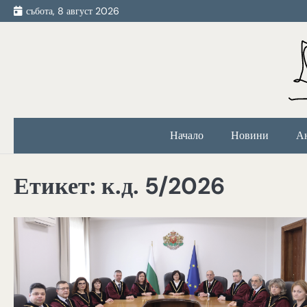
Skip
събота, 8 август 2026
to
content
Начало
Новини
А
Етикет:
к.д. 5/2026