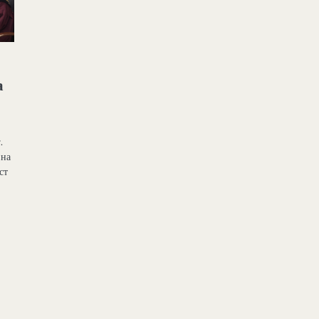
а
.
 на
ст