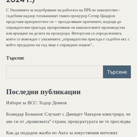
С Указанията за подобряване на работата на ПРБ по наказателно-
съдебния надзор тогавашният главен прокурор Сотир Цацаров
представя приоритетите си – преодоляване причините, водещи до
оправдателни присъди, прекратяване на наказателните производства
или връщане на делата на прокурора. Интересни са определенията,
които се въвеждат с указанията: „оправдателна присъда е съдебен акт, с
който предадено на съд лице е оправдано изцяло“…
Търсене
Търсене
Последни публикации
Избори за ВСС: Тодор Деянов
Божидар Божанов: Случаят с Джевдет Чакъров илюстрира, че
ако си от „правилната“ страна, прокуратурата не те преследва
Как да подадем жалба по Акта за изкуствения интелект