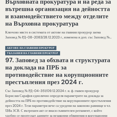
Върховната прокуратура и на реда за
вътрешна организация на дейността
и взаимодействието между отделите
на Върховна прокуратура
Ключово място в системата от актове на главния прокурор заема
Заповед № РД-08-2083/28.12.2023 г., изменена и доп. със Заповед №…
АКТОВЕ НА ГЛАВНИЯ ПРОКУРОР
УКАЗАНИЯ НА ГЛАВНИЯ ПРОКУРОР
97. Заповед за обхвата и структурата
на доклада на ПРБ за
противодействие на корупционните
престъпления през 2024 г.
Със Заповед № РД-04-351/09.12.2024 г. и. ф. главен прокурор
Борислав Сарафов еднолично определя параметрите на доклада за
дейността на ПРБ по противодействие на корупционните престъпления
през 2024 г. Тези параметри вече са уредени на законово равнище в чл.
138а ЗСВ. С вътрешен акт се внася съмнителен регламент, с който
удобно се пропускат данните за незаконни обвинения в корупционни