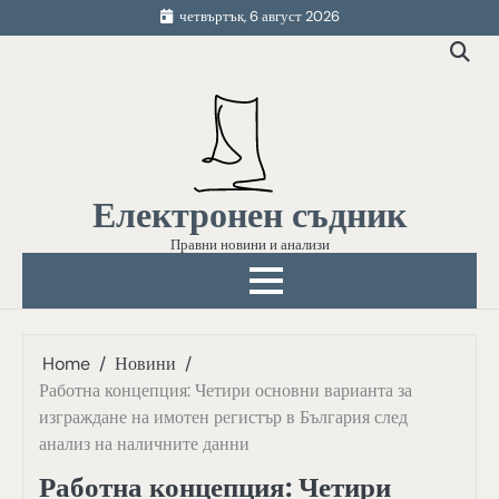
Skip
четвъртък, 6 август 2026
to
content
Електронен съдник
Правни новини и анализи
Home
Новини
Работна концепция: Четири основни варианта за
изграждане на имотен регистър в България след
анализ на наличните данни
Работна концепция: Четири