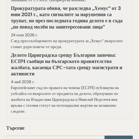
Прокуратурата обяви, че разследва „Хемус“ от 3
юни 2021 г., като сигналите за нарушения са
трупат, но през последната година делото е в съда
„по повод молби на заинтересовани лица“
24 юни 2026 г.
След прессъобщението на прокуратурата за „Хемус“ въпросите
стават дори повече от преди.
Делото Цариградска срещу България започва:
ЕСПЧ съобщи на българското правителство
жалбата, касаеща СРС-тата срещу магистрати и
активисти
4 май 2026 г.
Европейският съд по правата на човека (ЕСПЧ) публикува на
уебсайта си въпросите от предмета на делото, образувано по
жалбата на Владислава Цариградска и Николай Неделчев във
връзка с техния статут на потенциални жертви на незаконно
следене.
Търсене