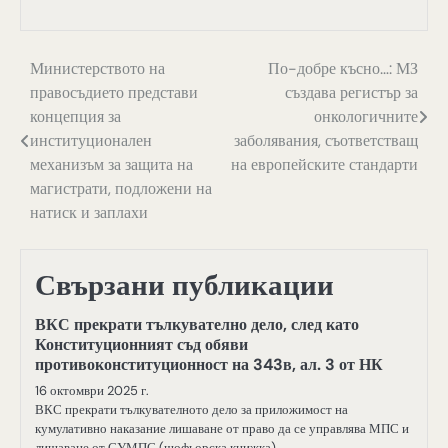
Навигация
Министерството на
По-добре късно…: МЗ
правосъдието представи
създава регистър за
концепция за
онкологичните
институционален
заболявания, съответстващ
механизъм за защита на
на европейските стандарти
магистрати, подложени на
натиск и заплахи
Свързани публикации
ВКС прекрати тълкувателно дело, след като
Конституционният съд обяви
противоконституционност на 343в, ал. 3 от НК
16 октомври 2025 г.
ВКС прекрати тълкувателното дело за приложимост на
кумулативно наказание лишаване от право да се управлява МПС и
лишаване от СУМПС (шофьорска книжка)