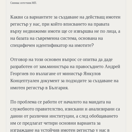
Снимка: източник МП.
Какви са вариантите за създаване на действащ имотен
регистър у нас, при който вписването на правата
върху недвижими имоти ще се извършва не по лица, а
на базата на съвременна система, основана на
специфичен идентификатор на имотите?
Отговор на този основен въпрос се опитва да даде
разработен от зам.министъра на правосъдието Андрей
Георгиев по възлагане от министър Янкулов
Концептуален документ за подходите за създаване на
имотен регистър в България.
По проблема се работи от началото на мандата на
служебното правителство, изискани и анализирани са
данни от различни институции, а след обобщаването
им се предлагат четири основни варианта за
изграждане на устойчив имотен регистър у нас в