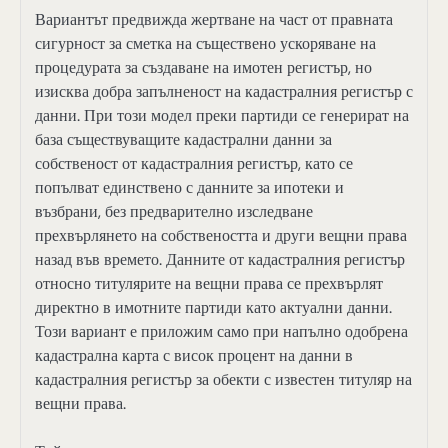
Вариантът предвижда жертване на част от правната
сигурност за сметка на съществено ускоряване на
процедурата за създаване на имотен регистър, но
изисква добра запълненост на кадастралния регистър с
данни. При този модел преки партиди се генерират на
база съществуващите кадастрални данни за
собственост от кадастралния регистър, като се
попълват единствено с данните за ипотеки и
възбрани, без предварително изследване
прехвърлянето на собствеността и други вещни права
назад във времето. Данните от кадастралния регистър
относно титулярите на вещни права се прехвърлят
директно в имотните партиди като актуални данни.
Този вариант е приложим само при напълно одобрена
кадастрална карта с висок процент на данни в
кадастралния регистър за обекти с известен титуляр на
вещни права.