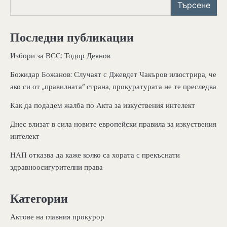
Търсене
Последни публикации
Избори за ВСС: Тодор Деянов
Божидар Божанов: Случаят с Джевдет Чакъров илюстрира, че
ако си от „правилната“ страна, прокуратурата не те преследва
Как да подадем жалба по Акта за изкуствения интелект
Днес влизат в сила новите европейски правила за изкуствения
интелект
НАП отказва да каже колко са хората с прекъснати
здравноосигурителни права
Категории
Актове на главния прокурор