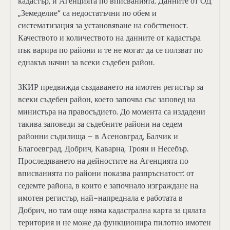
кадастър, и Агенцията по вписванията. Данните от ОД
„Земеделие“ са недостатъчни по обем и
систематизация за установяване на собственост.
Качеството и количеството на данните от кадастъра
пък варира по райони и те не могат да се ползват по
еднакъв начин за всеки съдебен район.
ЗКИР предвижда създаването на имотен регистър за
всеки съдебен район, което започва със заповед на
министъра на правосъдието. До момента са издадени
такива заповеди за съдебните райони на седем
районни съдилища – в Асеновград, Балчик и
Благоевград, Добрич, Каварна, Троян и Несебър.
Проследяването на дейностите на Агенцията по
вписванията по райони показва разпръснатост: от
седемте района, в които е започнало изграждане на
имотен регистър, най-напреднала е работата в
Добрич, но там още няма кадастрална карта за цялата
територия и не може да функционира пилотно имотен