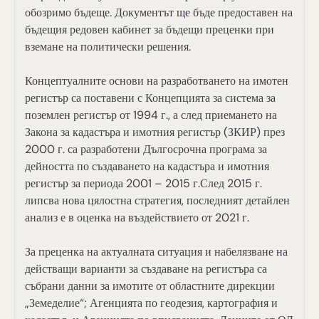
обозримо бъдеще. Документът ще бъде предоставен на
бъдещия редовен кабинет за бъдещи преценки при
вземане на политически решения.
Концептуалните основи на разработването на имотен
регистър са поставени с Концепцията за система за
поземлен регистър от 1994 г., а след приемането на
Закона за кадастъра и имотния регистър (ЗКИР) през
2000 г. са разработени Дългосрочна програма за
дейността по създаването на кадастъра и имотния
регистър за периода 2001 – 2015 г.След 2015 г.
липсва нова цялостна стратегия, последният детайлен
анализ е в оценка на въздействието от 2021 г.
За преценка на актуалната ситуация и набелязване на
действащи варианти за създаване на регистъра са
събрани данни за имотите от областните дирекции
„Земеделие“; Агенцията по геодезия, картография и