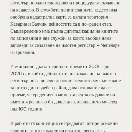
регистър поради недовършена процедура за създаване
на кадастър. В службите по вписванията, където има
одобрена кадастрална карта за цялата територия –
Каварна и Балчик, дейностите са в по-ранен етап.
Същевременно има пълна дигитализация на книгите
по вписвания в две служби, за които въобще няма
заповеди за създаване на имотен регистър – Чепеларе
и Провадия.
Изминалият дълъг период от време от 2001 г. до
2026 г., в който дейностите по създаване на имотен
регистър не са довели до окончателното му въвеждане
за нито един съдебен район, дава основание да се
приеме, че уреденият в момента ред за създаване на
имотния регистър би довел до завършването му след
над 100 години.
В работната концепция се предлагат четири основни
варианта за изграждане на имотния регистър, с