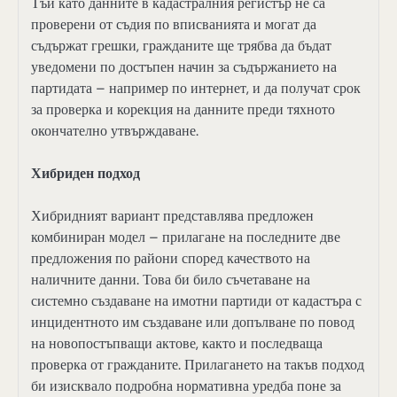
Тъй като данните в кадастралния регистър не са
проверени от съдия по вписванията и могат да
съдържат грешки, гражданите ще трябва да бъдат
уведомени по достъпен начин за съдържанието на
партидата – например по интернет, и да получат срок
за проверка и корекция на данните преди тяхното
окончателно утвърждаване.
Хибриден подход
Хибридният вариант представлява предложен
комбиниран модел – прилагане на последните две
предложения по райони според качеството на
наличните данни. Това би било съчетаване на
системно създаване на имотни партиди от кадастъра с
инцидентното им създаване или допълване по повод
на новопостъпващи актове, както и последваща
проверка от гражданите. Прилагането на такъв подход
би изисквало подробна нормативна уредба поне за