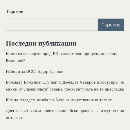
Търсене
Търсене
Последни публикации
Колко са висящите пред ЕК наказателни процедури срещу
България?
Избори за ВСС: Тодор Деянов
Божидар Божанов: Случаят с Джевдет Чакъров илюстрира, че
ако си от „правилната“ страна, прокуратурата не те преследва
Как да подадем жалба по Акта за изкуствения интелект
Днес влизат в сила новите европейски правила за изкуствения
интелект