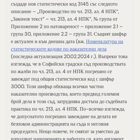
създаде нов статистически код 3145 със следното
описание – „Производство по чл. 213, ал. 4 НПК“,
„Законов текст“ – чл. 213, ал. 4 НПК“, № група от
Приложение 2 по натовареност – приложение 2.1 –
група 30, приложение 2.2 – група 31. Същият шифър
е актуален и към днешна дата (вж.
Номенклатура на
статистическите кодове по наказателни дела
(последна актуализация 20.02.2024 г.). Въпреки това
изглежда, че в Софийски градски съд производствата
по жалби по чл. 213, ал. 4 от НПК погрешно се
завеждат под общия статистически код с шифър
3000. Този шифър обхваща всички частни
наказателни производства, което предвид големия
брой дела в този съд, затруднява достъпа до съдебната
практика по чл. 213, ал. 4 НПК. По-всичко изглежда,
че допуснатото погрешно завеждане на делата не
безпокои администрацията на съда и неговия
председател. Нещо повече, те смятат за уместно да
използват нарушенията в работата си, като аргумент