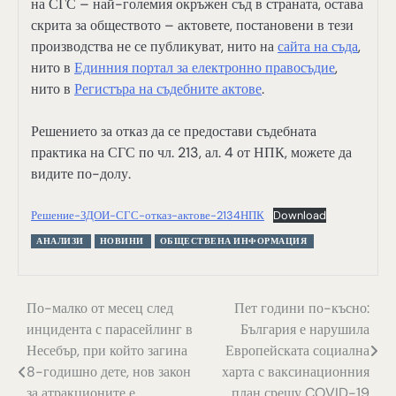
на СГС – най-големия окръжен съд в страната, остава
скрита за обществото – актовете, постановени в тези
производства не се публикуват, нито на
сайта на съда
,
нито в
Единния портал за електронно правосъдие
,
нито в
Регистъра на съдебните актове
.
Решението за отказ да се предостави съдебната
практика на СГС по чл. 213, ал. 4 от НПК, можете да
видите по-долу.
Решение-ЗДОИ-СГС-отказ-актове-2134НПК
Download
АНАЛИЗИ
НОВИНИ
ОБЩЕСТВЕНА ИНФОРМАЦИЯ
Навигация
По-малко от месец след
Пет години по-късно:
инцидента с парасейлинг в
България е нарушила
Несебър, при който загина
Европейската социална
8-годишно дете, нов закон
харта с ваксинационния
за атракционите е
план срещу COVID-19