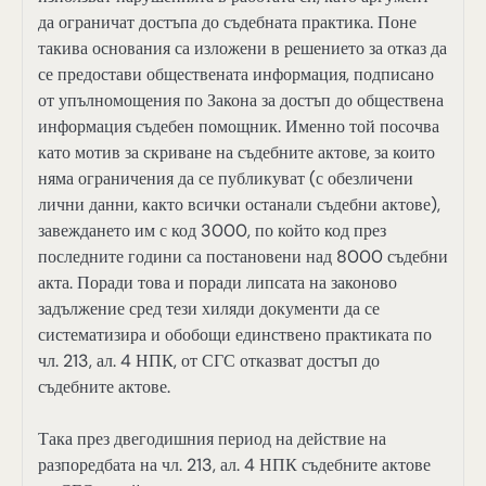
да ограничат достъпа до съдебната практика. Поне
такива основания са изложени в решението за отказ да
се предостави обществената информация, подписано
от упълномощения по Закона за достъп до обществена
информация съдебен помощник. Именно той посочва
като мотив за скриване на съдебните актове, за които
няма ограничения да се публикуват (с обезличени
лични данни, както всички останали съдебни актове),
завеждането им с код 3000, по който код през
последните години са постановени над 8000 съдебни
акта. Поради това и поради липсата на законово
задължение сред тези хиляди документи да се
систематизира и обобощи единствено практиката по
чл. 213, ал. 4 НПК, от СГС отказват достъп до
съдебните актове.
Така през двегодишния период на действие на
разпоредбата на чл. 213, ал. 4 НПК съдебните актове