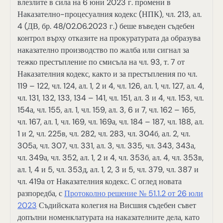
влезлите в сила на 6 юни 2023 г. промени в
Наказателно-процесуалния кодекс (НПК), чл. 213, ал.
4 (ДВ, бр. 48/02.06.2023 г.) беше въведен съдебен
контрол върху отказите на прокуратурата да образува
наказателно производство по жалба или сигнал за
тежко престъпление по смисъла на чл. 93, т. 7 от
Наказателния кодекс, както и за престъпления по чл.
119 – 122, чл. 124, ал. 1, 2 и 4, чл. 126, ал. 1, чл. 127, ал. 4,
чл. 131, 132, 133, 134 – 141, чл. 151, ал. 3 и 4, чл. 153, чл.
154а, чл. 155, ал. 1, чл. 159, ал. 3, 6 и 7, чл. 162 – 165,
чл. 167, ал. 1, чл. 169, чл. 169а, чл. 184 – 187, чл. 188, ал.
1 и 2, чл. 225в, чл. 282, чл. 283, чл. 304б, ал. 2, чл.
305а, чл. 307, чл. 331, ал. 3, чл. 335, чл. 343, 343а,
чл. 349а, чл. 352, ал. 1, 2 и 4, чл. 353б, ал. 4, чл. 353в,
ал. 1, 4 и 5, чл. 353д, ал. 1, 2, 3 и 5, чл. 379, чл. 387 и
чл. 419а от Наказателния кодекс. С оглед новата
разпоредба, с
Протоколно решение № 51.1.2 от 26 юли
2023
Съдийската колегия на Висшия съдебен съвет
допълни номенклатурата на наказателните дела, като