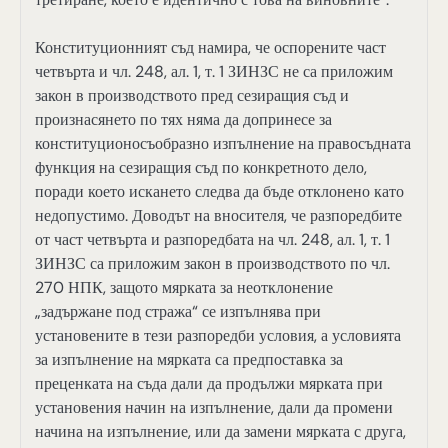
Конституционният съд намира, че оспорените част
четвърта и чл. 248, ал. 1, т. 1 ЗИНЗС не са приложим
закон в производството пред сезиращия съд и
произнасянето по тях няма да допринесе за
конституционосъобразно изпълнение на правосъдната
функция на сезиращия съд по конкретното дело,
поради което искането следва да бъде отклонено като
недопустимо. Доводът на вносителя, че разпоредбите
от част четвърта и разпоредбата на чл. 248, ал. 1, т. 1
ЗИНЗС са приложим закон в производството по чл.
270 НПК, защото мярката за неотклонение
„задържане под стража“ се изпълнява при
установените в тези разпоредби условия, а условията
за изпълнение на мярката са предпоставка за
преценката на съда дали да продължи мярката при
установения начин на изпълнение, дали да промени
начина на изпълнение, или да замени мярката с друга,