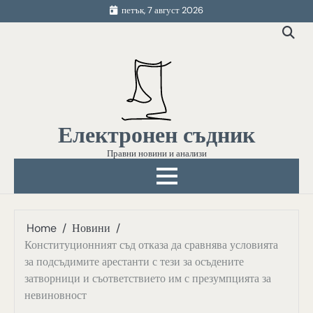
Skip
петък, 7 август 2026
to
content
Електронен съдник
Правни новини и анализи
Home
Новини
Конституционният съд отказа да сравнява условията
за подсъдимите арестанти с тези за осъдените
затворници и съответствието им с презумпцията за
невиновност