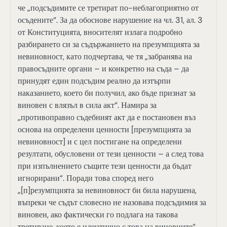
че „подсъдимите се третират по-неблагоприятно от
осъдените“. За да обоснове нарушение на чл. 31, ал. 3
от Конституцията, вносителят излага подробно
разбирането си за съдържанието на презумпцията за
невиновност, като подчертава, че тя „забранява на
правосъдните органи – и конкретно на съда – да
принудят един подсъдим реално да изтърпи
наказанието, което би получил, ако бъде признат за
виновен с влязъл в сила акт“. Намира за
„противоправно съдебният акт да е постановен въз
основа на определени ценности [презумпцията за
невиновност] и с цел постигане на определени
резултати, обусловени от тези ценности – а след това
при изпълнението същите тези ценности да бъдат
игнорирани“. Поради това според него
„[п]резумпцията за невиновност би била нарушена,
въпреки че съдът словесно не назовава подсъдимия за
виновен, ако фактически го подлага на такова
третиране, което е идентично с това на виновните“.