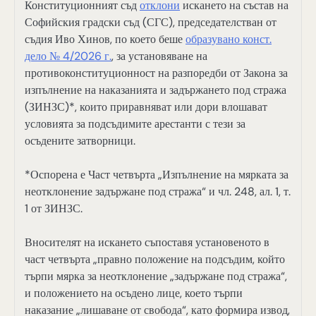
Конституционният съд
отклони
искането на състав на
Софийския градски съд (СГС), председателстван от
съдия Иво Хинов, по което беше
образувано конст.
дело № 4/2026 г.
, за установяване на
противоконституционност на разпоредби от Закона за
изпълнение на наказанията и задържането под стража
(ЗИНЗС)*, които приравняват или дори влошават
условията за подсъдимите арестанти с тези за
осъдените затворници.
*Оспорена е Част четвърта „Изпълнение на мярката за
неотклонение задържане под стража“ и чл. 248, ал. 1, т.
1 от ЗИНЗС.
Вносителят на искането съпоставя установеното в
част четвърта „правно положение на подсъдим, който
търпи мярка за неотклонение „задържане под стража“,
и положението на осъдено лице, което търпи
наказание „лишаване от свобода“, като формира извод,