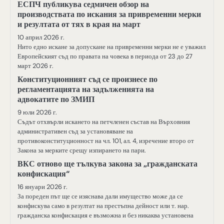
ЕСПЧ публикува седмичен обзор на
производствата по искания за привременни мерки
и резултата от тях в края на март
10 април 2026 г.
Нито едно искане за допускане на привременни мерки не е уважил
Европейският съд по правата на човека в периода от 23 до 27
март 2026 г.
Конституционният съд се произнесе по
регламентацията на задълженията на
адвокатите по ЗМИП
9 юли 2026 г.
Съдът отхвърли искането на петчленен състав на Върховния
административен съд за установяване на
противоконституционност на чл. 101, ал. 4, изречение второ от
Закона за мерките срещу изпирането на пари.
ВКС отново ще тълкува закона за „гражданската
конфискация“
16 януари 2026 г.
За пореден път ще се изяснава дали имущество може да се
конфискува само в резултат на престъпна дейност или т. нар.
гражданска конфискация е възможна и без никаква установена