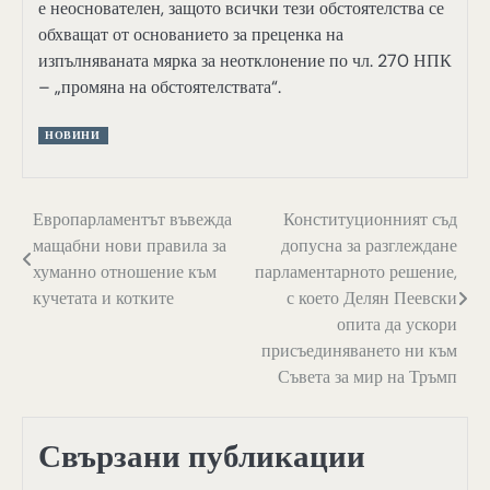
е неоснователен, защото всички тези обстоятелства се
обхващат от основанието за преценка на
изпълняваната мярка за неотклонение по чл. 270 НПК
– „промяна на обстоятелствата“.
НОВИНИ
Навигация
Европарламентът въвежда
Конституционният съд
мащабни нови правила за
допусна за разглеждане
хуманно отношение към
парламентарното решение,
кучетата и котките
с което Делян Пеевски
опита да ускори
присъединяването ни към
Съвета за мир на Тръмп
Свързани публикации