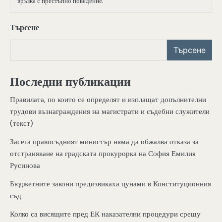
връзка с престъпно поведение.
Търсене
Търсене
Последни публикации
Правилата, по които се определят и изплащат допълнителни
трудови възнаграждения на магистрати и съдебни служители
(текст)
Засега правосъдният министър няма да обжалва отказа за
отстраняване на градската прокурорка на София Емилия
Русинова
Бюджетните закони предизвикаха цунами в Конституционния
съд
Колко са висящите пред ЕК наказателни процедури срещу