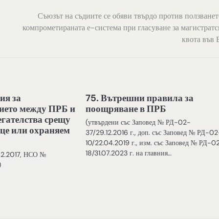
Съюзът на съдиите се обяви твърдо против ползванет
компрометираната е-система при гласуване за магистратс
квота във
ия за
75. Вътрешни правила за
ието между ПРБ и
поощряване в ПРБ
гателства срещу
(утвърдени със Заповед № РД-02-
це или охраняем
37/29.12.2016 г., доп. със Заповед № РД-02
10/22.04.2019 г., изм. със Заповед № РД-0
18/31.07.2023 г. на главния…
02.2017, НСО №
)