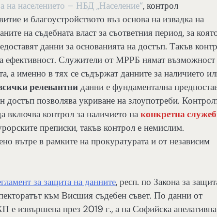
а на населението – НБД ,,Население“
, контрол
итие и благоустройството въз основа на извадка на
ните на съдебната власт за съответния период, за коят
едоставят данни за основанията на достъп. Такъв конт
 за ефективност. Служители от МРРБ нямат възможност
, а именно в тях се съдържат данните за наличието ил
всички релевантни
данни е фундаментална предпоста
н достъп позволява укриване на злоупотреби. Контрол
да включва контрол за наличието на
конкретна служе
урорските преписки, такъв контрол е немислим.
но вътре в рамките на прокуратурата и от независим
гламент за защита на данните
, респ. по Закона за защит
спекторатът към Висшия съдебен съвет. По данни от
П е извършена през 2019 г., а на Софийска апелативна