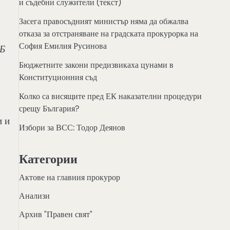
и съдебни служители (текст)
Засега правосъдният министър няма да обжалва
отказа за отстраняване на градската прокурорка на
София Емилия Русинова
РБ
Бюджетните закони предизвикаха цунами в
Конституционния съд
Колко са висящите пред ЕК наказателни процедури
срещу България?
и и
Избори за ВСС: Тодор Деянов
Категории
Актове на главния прокурор
Анализи
Архив "Правен свят"