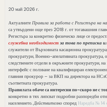
20 май 2026 г.
Актуалните
Правила за работа с Регистъра на н
са утвърдени още през 2018 г. от тогавашния гла
Регистъра за конкретно физическо лице се предост
служебна необходимост
за това по преписка и
служители от Върховната касационна прокуратура,
прокуратури, Военно-апелативната прокуратура,
следствените отдели в окръжните прокуратури, на
интерфейс с ползване на квалифициран електронен 
главния прокурор – за ВКП на директора на НСлС
съответната прокуратура.
Правилата обаче са интересни по-скоро не с тов
конкретно в тях липсват подробни разпоредби отн
населението.
Действително
според
Наредба № 14 о