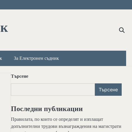
ик
к
За Електронен съдник
Търсене
Търсене
Последни публикации
Правилата, по които се определят и изплащат
допълнителни трудови възнаграждения на магистрати