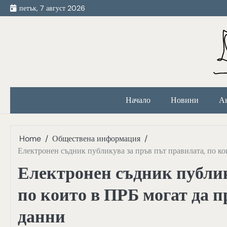
Skip
петък, 7 август 2026
to
content
Начало
Новини
А
Home
Обществена информация
Електронен съдник публикува за пръв път правилата, по ко
Електронен съдник публик
по които в ПРБ могат да 
данни