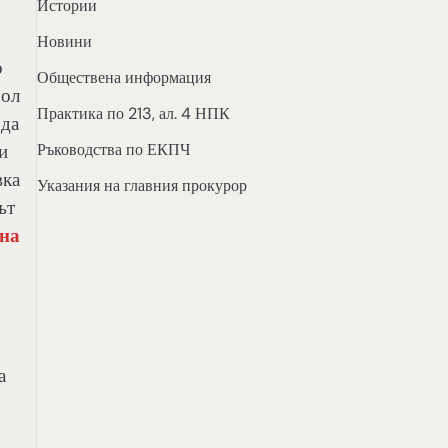
Истории
Новини
о
Обществена информация
рол
Практика по 213, ал. 4 НПК
 да
и
Ръководства по ЕКПЧ
вка
Указания на главния прокурор
ът
бна
а