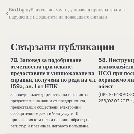
Навигация
Bird.bg публикува документ, уличаващ прокуратурата в
нарушение на защитата на подаващите сигнали
Свързани публикации
70. Заповед за подобряване
58. Инструкц
отчетността при искане,
взаимодейств
предоставяне и унищожаване на
НСО при посе
справки, получени по реда на чл.
охраняемо ли
159а, ал. 1 от НПК
обект
Заповедта въвежда регистър на искания за
(ПРБ № I-130/03.
предоставяне на данни от предприятията,
268/03.02.2017 г.
предоставящи обществени електронни
съобщителни мрежи и/или услуги. В
приложения към нея са налични образец на
регистър и правила за неговото попълване.