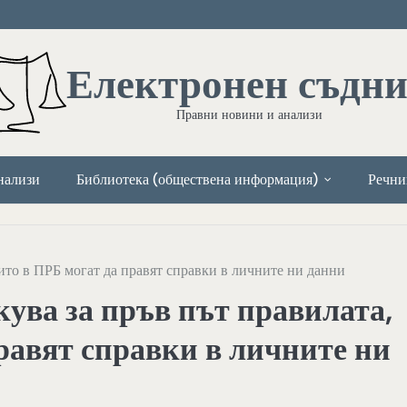
Електронен съдн
Правни новини и анализи
нализи
Библиотека (обществена информация)
Речни
ито в ПРБ могат да правят справки в личните ни данни
ува за пръв път правилата,
правят справки в личните ни