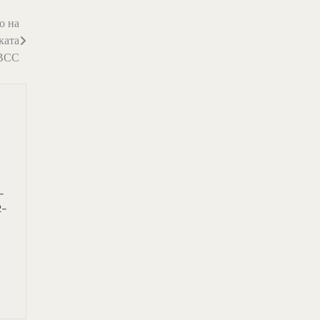
о на
ката
 ВСС
-
2-