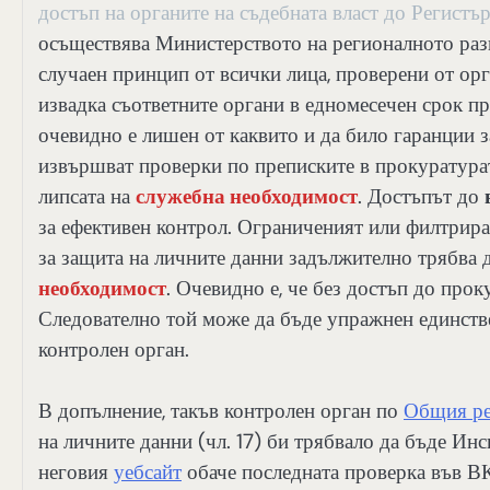
достъп на органите на съдебната власт до Регистър
осъществява Министерството на регионалното разв
случаен принцип от всички лица, проверени от орга
извадка съответните органи в едномесечен срок пр
очевидно е лишен от каквито и да било гаранции
извършват проверки по преписките в прокуратурата
липсата на
служебна необходимост
. Достъпът до
за ефективен контрол. Ограниченият или филтрира
за защита на личните данни задължително трябва 
необходимост
. Очевидно е, че без достъп до прок
Следователно той може да бъде упражнен единстве
контролен орган.
В допълнение, такъв контролен орган по
Общия ре
на личните данни (чл. 17) би трябвало да бъде Ин
неговия
уебсайт
обаче последната проверка във ВК