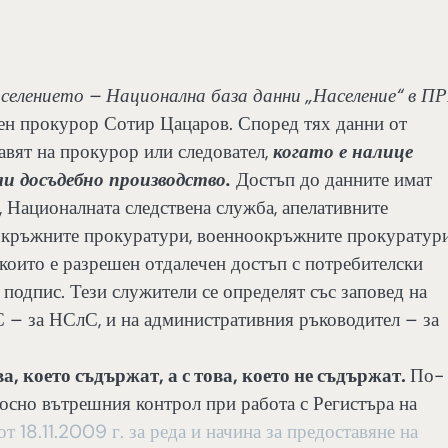
аселението – Национална база данни „Население“ в П
вен прокурор Сотир Цацаров. Според тях данни от
авят на прокурор или следовател,
когато е налице
ли досъдебно производство.
Достъп до данните имат
 Националната следствена служба, апелативните
 окръжните прокуратури, военноокръжните прокуратур
 които е разрешен отдалечен достъп с потребителски
подпис. Тези служители се определят със заповед на
 – за НСлС, и на административния ръководител – за
а, което съдържат, а с това, което не съдържат.
По-
осно вътрешния контрол при работа с Регистъра на
т 18.11.2009 г. за реда и начина за предоставяне на