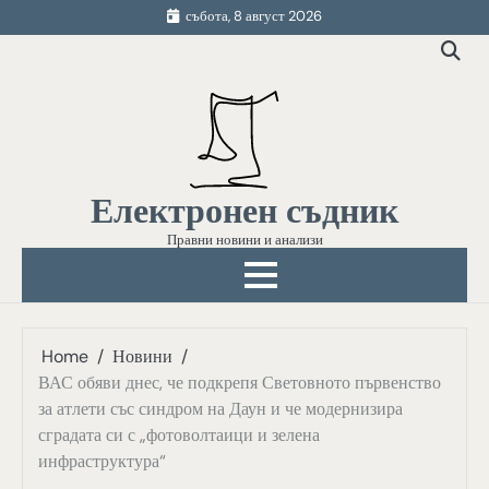
Skip
събота, 8 август 2026
to
content
Електронен съдник
Правни новини и анализи
Home
Новини
ВАС обяви днес, че подкрепя Световното първенство
за атлети със синдром на Даун и че модернизира
сградата си с „фотоволтаици и зелена
инфраструктура“