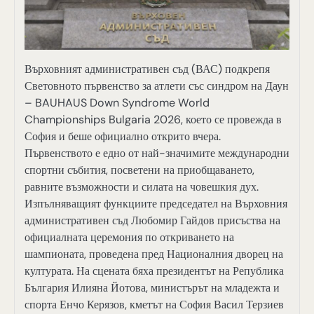
Върховният административен съд (ВАС) подкрепя
Световното първенство за атлети със синдром на Даун
– BAUHAUS Down Syndrome World
Championships Bulgaria 2026, което се провежда в
София и беше официално открито вчера.
Първенството е едно от най-значимите международни
спортни събития, посветени на приобщаването,
равните възможности и силата на човешкия дух.
Изпълняващият функциите председател на Върховния
административен съд Любомир Гайдов присъства на
официалната церемония по откриването на
шампионата, проведена пред Националния дворец на
културата. На сцената бяха президентът на Република
България Илияна Йотова, министърът на младежта и
спорта Енчо Керязов, кметът на София Васил Терзиев