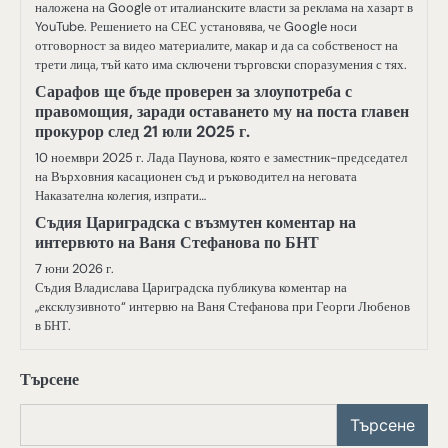
наложена на Google от италианските власти за реклама на хазарт в
YouTube. Решението на СЕС установява, че Google носи
отговорност за видео материалите, макар и да са собственост на
трети лица, тъй като има сключени търговски споразумения с тях.
Сарафов ще бъде проверен за злоупотреба с
правомощия, заради оставането му на поста главен
прокурор след 21 юли 2025 г.
10 ноември 2025 г. Лада Паунова, която е заместник-председател
на Върховния касационен съд и ръководител на неговата
Наказателна колегия, изпрати…
Съдия Цариградска с възмутен коментар на
интервюто на Ваня Стефанова по БНТ
7 юни 2026 г.
Съдия Владислава Цариградска публикува коментар на
„ексклузивното“ интервю на Ваня Стефанова при Георги Любенов
в БНТ.
Търсене
Търсене