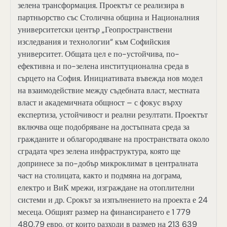
зелена трансформация. Проектът се реализира в
партньорство със Столична община и Националния
университетски център „Геопространствени
изследвания и технологии“ към Софийския
университет. Общата цел е по-устойчива, по-
ефективна и по-зелена институционална среда в
сърцето на София. Инициативата въвежда нов модел
на взаимодействие между съдебната власт, местната
власт и академичната общност – с фокус върху
експертиза, устойчивост и реални резултати. Проектът
включва още подобряване на достъпната среда за
гражданите и облагородяване на пространствата около
сградата чрез зелена инфраструктура, която ще
допринесе за по-добър микроклимат в централната
част на столицата, както и подмяна на дограма,
електро и ВиК мрежи, изграждане на отоплителни
системи и др. Срокът за изпълнението на проекта е 24
месеца. Общият размер на финансирането е 1 779
480,79 евро, от които разходи в размер на 213 639