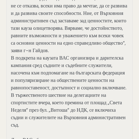
не се отказва, всеки има право да мечтае, да се развива
и да развива своите способности. Ние, от Върховния
административен съд заставаме зад ценностите, които
тази кауза олицетворява. Вярваме, че достойнството,
равните възможности и уважението към всеки човек
са основни ценности на едно справедливо общество“,
заяви г-н Гайдов.
В подкрепа на каузата ВАС организира и дарителска
кампания сред съдиите и съдебните служители,
насочена към подпомагане на българската федерация
и популяризиране на обществените ценности на
равнопоставеност, достъпност и социално включване.
В тържественото шествие на делегациите на
спортистите вчера, което премина от площад „Света
Неделя“ през бул. „Витоша“ до НДК, се включиха
съдии и служителите на Върховния административен
съд.