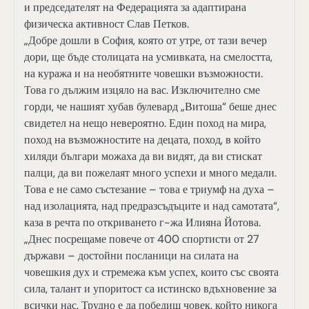
и председателят на Федерацията за адаптирана
физическа активност Слав Петков.
„Добре дошли в София, която от утре, от тази вечер
дори, ще бъде столицата на усмивката, на смелостта,
на куража и на необятните човешки възможности.
Това го дължим изцяло на вас. Изключително сме
горди, че нашият хубав булевард „Витоша“ беше днес
свидетел на нещо невероятно. Един поход на мира,
поход на възможностите на децата, поход, в който
хиляди българи можаха да ви видят, да ви стискат
палци, да ви пожелаят много успехи и много медали.
Това е не само състезание – това е триумф на духа –
над изолацията, над предразсъдъците и над самотата“,
каза в речта по откриването г-жа Илияна Йотова.
„Днес посрещаме повече от 400 спортисти от 27
държави – достойни посланици на силата на
човешкия дух и стремежа към успех, които със своята
сила, талант и упоритост са истинско вдъхновение за
всички нас. Трудно е да победиш човек, който никога