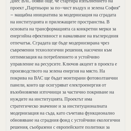
Днес ВАС обяви още, че стартира изпълнението на
проект „Партньори за по-чист въздух и зелена София“
– мащабна инициатива за модернизация на сградата
на институцията и прилежащите пространства. В
основата на трансформацията са конкретни мерки за
енергийна ефективност и намаляване на въглеродния
отпечатък. Сградата ще бъде модернизирана чрез
съвременни технологични решения, насочени към
оптимизация на потреблението и устойчиво
управление на ресурсите. Ключов акцент в проекта е
производството на зелена енергия на място.
На
покрива на ВАС ще бъдат монтирани фотоволтаични
панели, които ще осигуряват електроенергия от
възобновяеми източници за частично покриване на
нуждите на институцията. Проектът има
стратегическо значение и за институционалната
модернизация на съда, като съчетава функционално
обновяване на сградния фонд с устойчиви екологични
решения, съобразени с европейските политики за