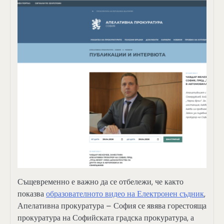
Същевременно е важно да се отбележи, че както
показва
образователното видео на Електронен съдник
,
Апелативна прокуратура – София се явява горестояща
прокуратура на Софийската градска прокуратура, а