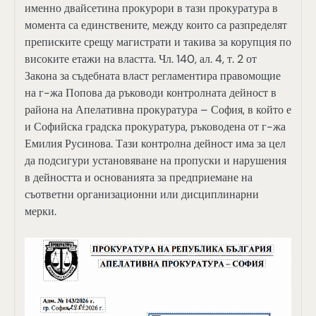
именно двайсетина прокурори в тази прокуратура в
момента са единствените, между които са разпределят
преписките срещу магистрати и такива за корупция по
високите етажи на властта. Чл. 140, ал. 4, т. 2 от
Закона за съдебната власт регламентира правомощие
на г-жа Попова да ръководи контролната дейност в
района на Апелативна прокуратура – София, в който е
и Софийска градска прокуратура, ръководена от г-жа
Емилия Русинова. Тази контролна дейност има за цел
да подсигури установяване на пропуски и нарушения
в дейността и основанията за предприемане на
съответни организационни или дисциплинарни
мерки.