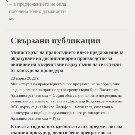
– в предложението не била
посочена точно длъжността
му
Свързани публикации
Министърът на правосъдието внесе предложение за
образуване на дисциплинарно производство за
оказване на въздействие върху съдия да се оттегли
от конкурсна процедура
28 април 2026 г.
Министърът на правосъдието внесе предложение за образуване
на дисциплинарно производство срещу съдия Диан Василев от
Административен съд – София област, уличен като посредник на
съмнително влияние от страна на Драгомир Кояджиков – член на
ВСС, върху съдия Ивайло Йосифов – магистрат, участващ в
процедура за подбор на административен ръководител на
Административен съд – Русе.
В петата година на съдебната сага с предмет акт на
главния прокурор, делото беше прекратено за