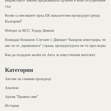
Бюджетните закони предизвикаха цунами в Конституционния
съд
Колко са висящите пред ЕК наказателни процедури срещу
България?
Избори за ВСС: Тодор Деянов
Божидар Божанов: Случаят с Джевдет Чакъров илюстрира, че
ако си от „правилната“ страна, прокуратурата не те преследва
Как да подадем жалба по Акта за изкуствения интелект
Категории
Актове на главния прокурор
Анализи
Архив "Правен свят"
Истории