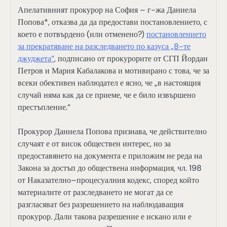
Апелативният прокурор на София – г-жа Даниела
Попова*, отказва да да предостави постановлението, с
което е потвърдено (или отменено?)
постановлението
за прекратяване на разследването по казуса „8-те
джуджета“
, подписано от прокурорите от СГП Йордан
Петров и Мария Кабалакова и мотивирано с това, че за
всеки обективен наблюдател е ясно, че „в настоящия
случай няма как да се приеме, че е било извършено
престъпление.“
Прокурор Даниела Попова признава, че действително
случаят е от висок обществен интерес, но за
предоставянето на документа е приложим не реда на
Закона за достъп до обществена информация, чл. 198
от Наказателно–процесуалния кодекс, според който
материалите от разследването не могат да се
разгласяват без разрешението на наблюдаващия
прокурор. Дали такова разрешение е искано или е