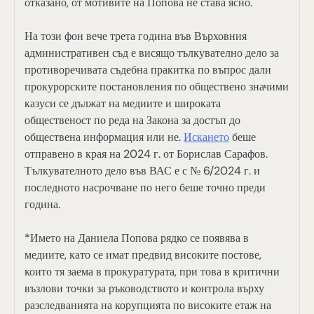
отказано, от мотивите на Попова не става ясно.
На този фон вече трета година във Върховния
административен съд е висящо тълкувателно дело за
противоречивата съдебна пракитка по въпрос дали
прокурорските постановления по обществено значими
казуси се дължат на медиите и широката
общественост по реда на Закона за достъп до
обществена информация или не.
Искането
беше
отправено в края на 2024 г. от Борислав Сарафов.
Тълкувателното дело във ВАС е с № 6/2024 г. и
последното насрочване по него беше точно преди
година.
*Името на Даниела Попова рядко се появява в
медиите, като се имат предвид високите постове,
които тя заема в прокуратурата, при това в критични
възлови точки за ръководството и контрола върху
разследванията на корупцията по високите етаж на