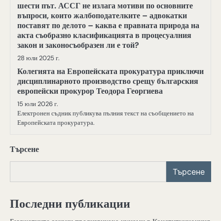
шести път. АССГ не излага мотиви по основните
въпроси, които жалбоподателките – адвокатки
поставят по делото – каква е правната природа на
акта съобразно класификацията в процесуалния
закон и законосъобразен ли е той?
28 юли 2025 г.
Колегията на Европейската прокуратура приключи
дисциплинарното производство срещу българския
европейски прокурор Теодора Георгиева
15 юли 2026 г.
Електронен съдник публикува пълния текст на съобщението на
Европейската прокуратура.
Търсене
Търсене
Последни публикации