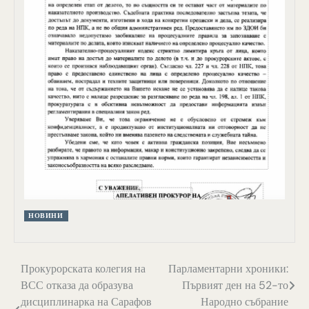
НОВИНИ
Навигация
Прокурорската колегия на
Парламентарни хроники:
ВСС отказа да образува
Първият ден на 52-то
дисциплинарка на Сарафов
Народно събрание