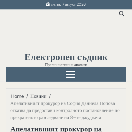
Skip
петък, 7 август 2026
to
content
Електронен съдник
Правни новини и анализи
Home
Новини
Апелативният прокурор на София Даниела Попова
отказва да предостави контролното постановление по
прекратеното разследване на 8–те джуджета
Апелативният прокурор на