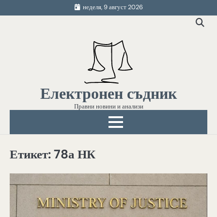
Skip
неделя, 9 август 2026
to
content
Електронен съдник
Правни новини и анализи
Етикет:
78а НК