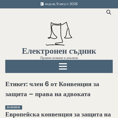
Skip
неделя, 9 август 2026
to
content
Електронен съдник
Правни новини и анализи
Етикет:
член 6 от Конвенция за
защита – права на адвоката
НОВИНИ
Европейска конвенция за защита на