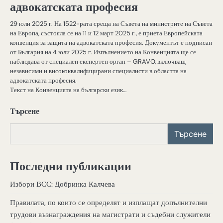
адвокатската професия
29 юли 2025 г. На 1522-рата среща на Съвета на министрите на Съвета
на Европа, състояла се на 11 и 12 март 2025 г., е приета Европейската
конвенция за защита на адвокатската професия. Документът е подписан
от България на 4 юли 2025 г. Изпълнението на Конвенцията ще се
наблюдава от специален експертен орган – GRAVO, включващ
независими и висококвалифицирани специалисти в областта на
адвокатската професия.
Текст на Конвенцията на български език…
Търсене
Търсене
Последни публикации
Избори ВСС: Добринка Калчева
Правилата, по които се определят и изплащат допълнителни
трудови възнаграждения на магистрати и съдебни служители