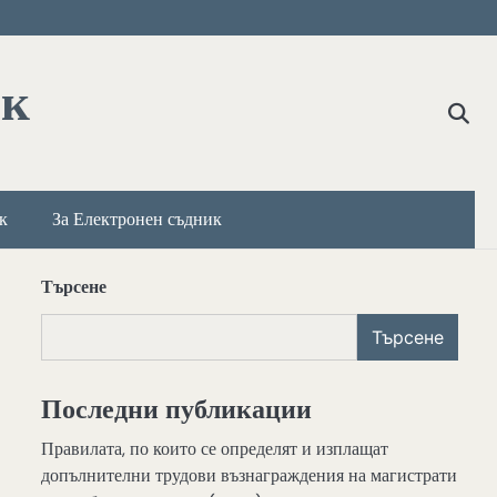
ик
к
За Електронен съдник
Търсене
Търсене
Последни публикации
Правилата, по които се определят и изплащат
допълнителни трудови възнаграждения на магистрати