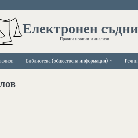
Електронен съдн
Правни новини и анализи
нализи
Библиотека (обществена информация)
Речни
лов