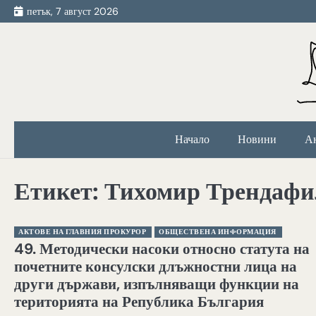
Skip
петък, 7 август 2026
to
content
Начало
Новини
А
Етикет:
Тихомир Трендафи
АКТОВЕ НА ГЛАВНИЯ ПРОКУРОР
ОБЩЕСТВЕНА ИНФОРМАЦИЯ
49. Методически насоки относно статута на
почетните консулски длъжностни лица на
други държави, изпълняващи функции на
територията на Република България