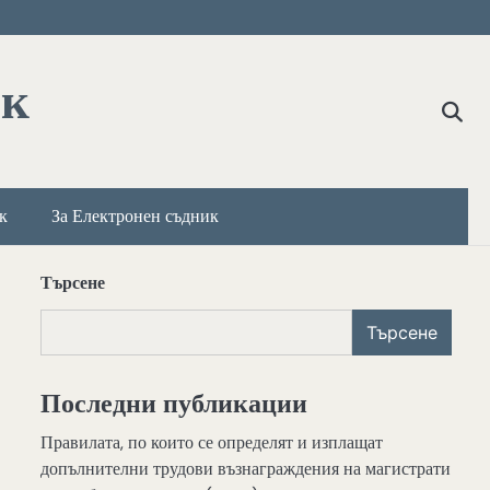
ик
к
За Електронен съдник
Търсене
Търсене
Последни публикации
Правилата, по които се определят и изплащат
допълнителни трудови възнаграждения на магистрати