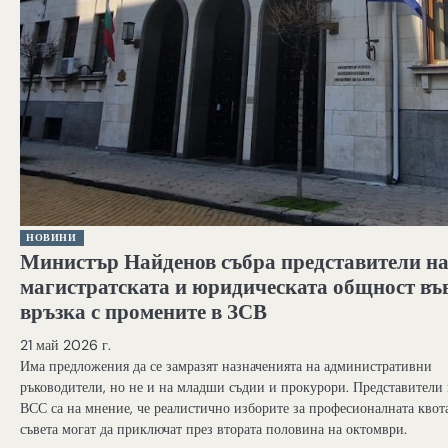
НОВИНИ
Министър Найденов събра представители н
магистратската и юридическата общност въ
връзка с промените в ЗСВ
21 май 2026 г.
Има предложения да се замразят назначенията на административни
ръководители, но не и на младши съдии и прокурори. Представители 
ВСС са на мнение, че реалистично изборите за професионалната квота
съвета могат да приключат през втората половина на октомври.