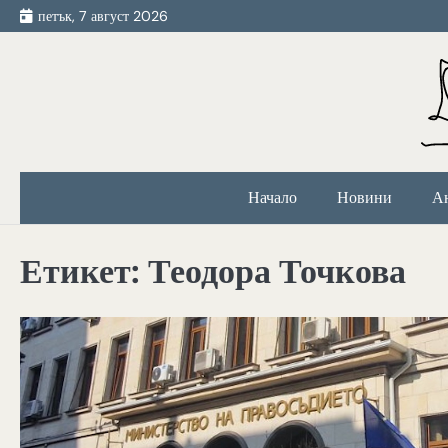
Skip
петък, 7 август 2026
to
content
Начало
Новини
А
Етикет:
Теодора Точкова