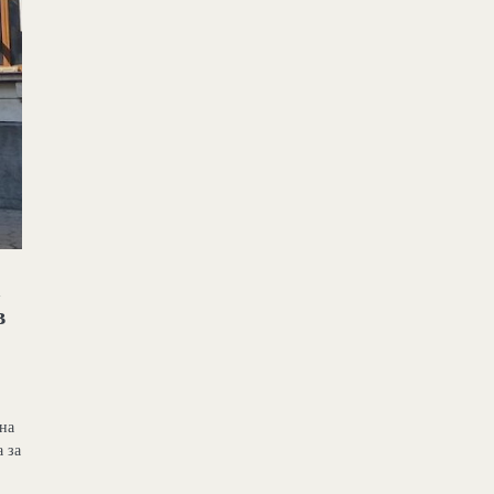
а
в
на
 за