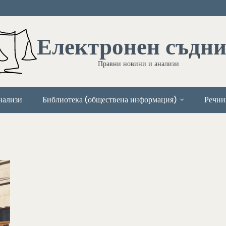
Електронен съдн
Правни новини и анализи
нализи
Библиотека (обществена информация)
Речни