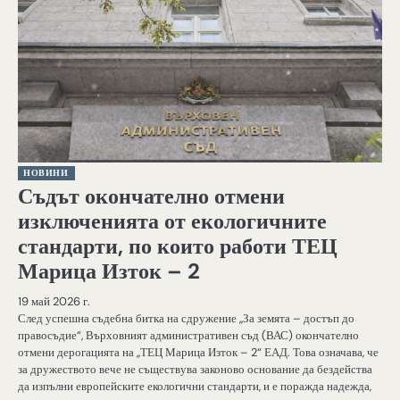
НОВИНИ
Съдът окончателно отмени
изключенията от екологичните
стандарти, по които работи ТЕЦ
Марица Изток – 2
19 май 2026 г.
След успешна съдебна битка на сдружение „За земята – достъп до
правосъдие“, Върховният административен съд (ВАС) окончателно
отмени дерогацията на „ТЕЦ Марица Изток – 2“ ЕАД. Това означава, че
за дружеството вече не съществува законово основание да бездейства
да изпълни европейските екологични стандарти, и е поражда надежда,