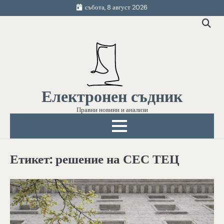
Skip
събота, 8 август 2026
to
content
Електронен съдник
Правни новини и анализи
Етикет:
решение на СЕС ТЕЦ