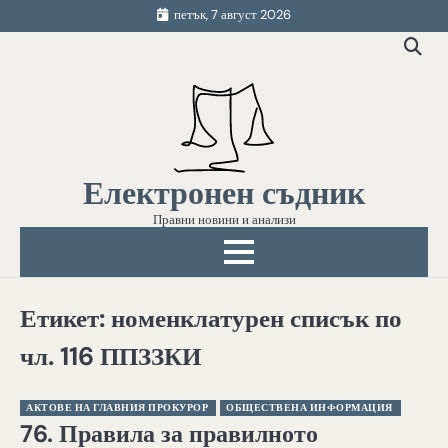
Skip
петък, 7 август 2026
to
content
Електронен съдник
Правни новини и анализи
Етикет:
номенклатурен списък по
чл. 116 ППЗЗКИ
АКТОВЕ НА ГЛАВНИЯ ПРОКУРОР
ОБЩЕСТВЕНА ИНФОРМАЦИЯ
76. Правила за правилното