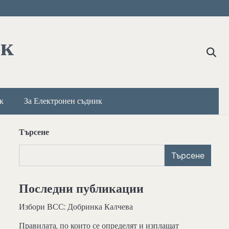
ик
к
За Електронен съдник
Търсене
Търсене
Последни публикации
Избори ВСС: Добринка Калчева
Правилата, по които се определят и изплащат