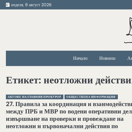
Skip
неделя, 9 август 2026
to
content
Начало
Новини
А
Етикет:
неотложни действи
АКТОВЕ НА ГЛАВНИЯ ПРОКУРОР
ОБЩЕСТВЕНА ИНФОРМАЦИЯ
27. Правила за координация и взаимодейств
между ПРБ и МВР по водени оперативни дел
извършване на проверки и провеждане на
неотложни и първоначални действия по