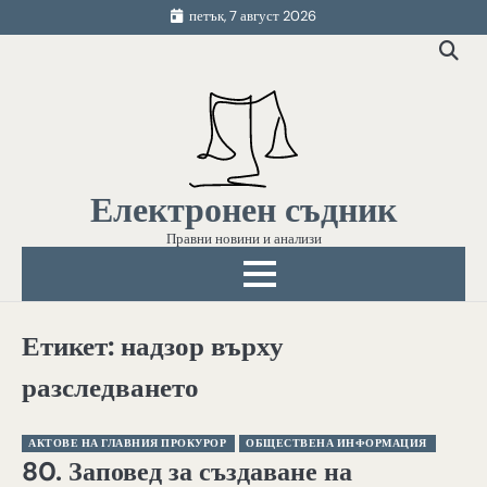
Skip
петък, 7 август 2026
to
content
Електронен съдник
Правни новини и анализи
Етикет:
надзор върху
разследването
АКТОВЕ НА ГЛАВНИЯ ПРОКУРОР
ОБЩЕСТВЕНА ИНФОРМАЦИЯ
80. Заповед за създаване на