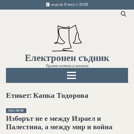
Skip
неделя, 9 август 2026
to
content
Електронен съдник
Правни новини и анализи
Етикет:
Капка Тодорова
АНАЛИЗИ
Изборът не е между Израел и
Палестина, а между мир и война