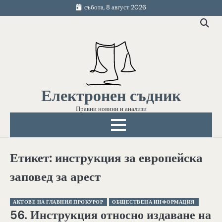
Skip
събота, 8 август 2026
to
content
Електронен съдник
Правни новини и анализи
Етикет:
инструкция за европейска
заповед за арест
АКТОВЕ НА ГЛАВНИЯ ПРОКУРОР
ОБЩЕСТВЕНА ИНФОРМАЦИЯ
56. Инструкция относно издаване на