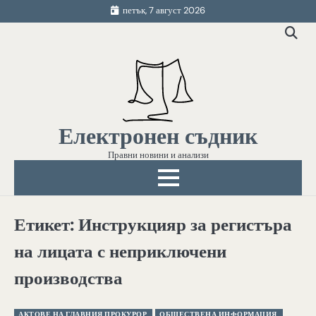
Skip
петък, 7 август 2026
to
content
Електронен съдник
Правни новини и анализи
Етикет:
Инструкцияр за регистъра
на лицата с неприключени
производства
АКТОВЕ НА ГЛАВНИЯ ПРОКУРОР
ОБЩЕСТВЕНА ИНФОРМАЦИЯ