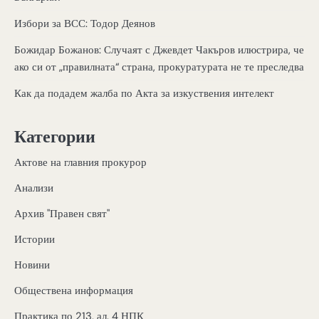
Избори за ВСС: Тодор Деянов
Божидар Божанов: Случаят с Джевдет Чакъров илюстрира, че
ако си от „правилната“ страна, прокуратурата не те преследва
Как да подадем жалба по Акта за изкуствения интелект
Категории
Актове на главния прокурор
Анализи
Архив "Правен свят"
Истории
Новини
Обществена информация
Практика по 213, ал. 4 НПК