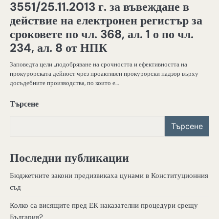
3551/25.11.2013 г. за въвеждане в
действие на електронен регистър за
сроковете по чл. 368, ал. 1 о по чл.
234, ал. 8 от НПК
Заповедта цели „подобряване на срочността и ефективността на
прокурорската дейност чрез проактивен прокурорски надзор върху
досъдебните производства, по които е…
Търсене
Търсене
Последни публикации
Бюджетните закони предизвикаха цунами в Конституционния
съд
Колко са висящите пред ЕК наказателни процедури срещу
България?