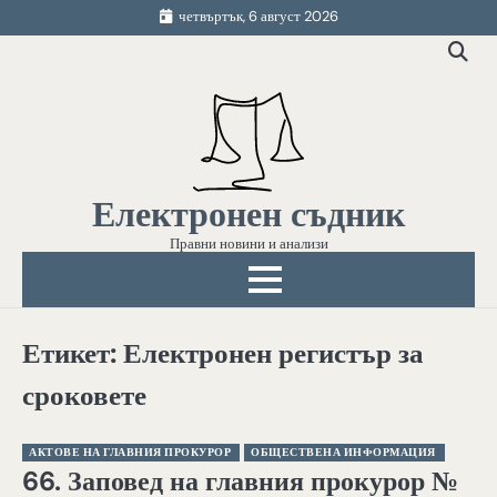
Skip
четвъртък, 6 август 2026
to
content
Електронен съдник
Правни новини и анализи
Етикет:
Електронен регистър за
сроковете
АКТОВЕ НА ГЛАВНИЯ ПРОКУРОР
ОБЩЕСТВЕНА ИНФОРМАЦИЯ
66. Заповед на главния прокурор №