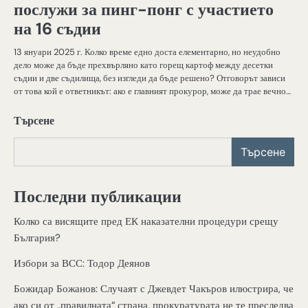
послужи за пинг-понг с участието
на 16 съдии
13 януари 2025 г. Колко време едно доста елементарно, но неудобно
дело може да бъде прехвърляно като горещ картоф между десетки
съдии и две съдилища, без изгледи да бъде решено? Отговорът зависи
от това кой е ответникът: ако е главният прокурор, може да трае вечно…
Търсене
Търсене
Последни публикации
Колко са висящите пред ЕК наказателни процедури срещу
България?
Избори за ВСС: Тодор Деянов
Божидар Божанов: Случаят с Джевдет Чакъров илюстрира, че
ако си от „правилната“ страна, прокуратурата не те преследва