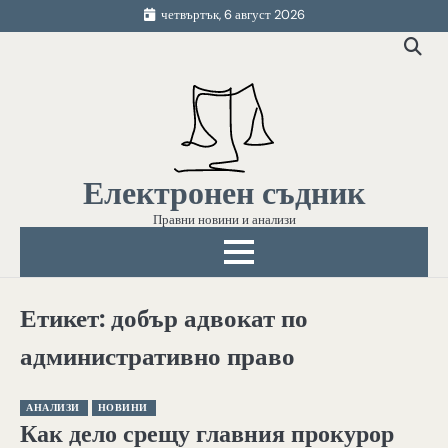
Skip
четвъртък, 6 август 2026
to
content
Електронен съдник
Правни новини и анализи
Етикет:
добър адвокат по
административно право
АНАЛИЗИ
НОВИНИ
Как дело срещу главния прокурор