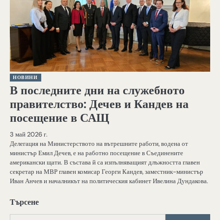
НОВИНИ
В последните дни на служебното
правителство: Дечев и Кандев на
посещение в САЩ
3 май 2026 г.
Делегация на Министерството на вътрешните работи, водена от
министър Емил Дечев, е на работно посещение в Съединените
американски щати. В състава й са изпълняващият длъжността главен
секретар на МВР главен комисар Георги Кандев, заместник-министър
Иван Анчев и началникът на политическия кабинет Ивелина Дундакова.
Търсене