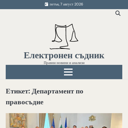
Skip
петък, 7 август 2026
to
content
Електронен съдник
Правни новини и анализи
Етикет:
Департамент по
правосъдие