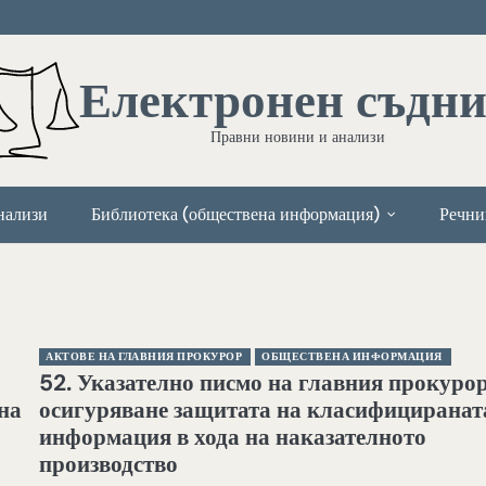
Електронен съдн
Правни новини и анализи
нализи
Библиотека (обществена информация)
Речни
АКТОВЕ НА ГЛАВНИЯ ПРОКУРОР
ОБЩЕСТВЕНА ИНФОРМАЦИЯ
52. Указателно писмо на главния прокурор
на
осигуряване защитата на класифициранат
информация в хода на наказателното
производство