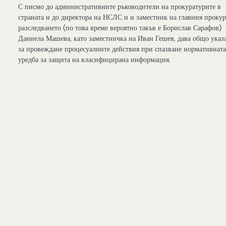
С писмо до административните ръководители на прокуратурите в
страната и до директора на НСЛС и и заместник на главния проку
разследването (по това време вероятно такъв е Борислав Сарафов)
Даниела Машева, като заместничка на Иван Гешев, дава общо указ
за провеждане процесуалните действия при спазване нормативнат
уредба за защита на класифицирана информация.