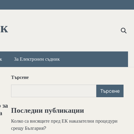
ик
к
За Електронен съдник
Търсене
Търсене
 за
Последни публикации
а
Колко са висящите пред ЕК наказателни процедури
срещу България?