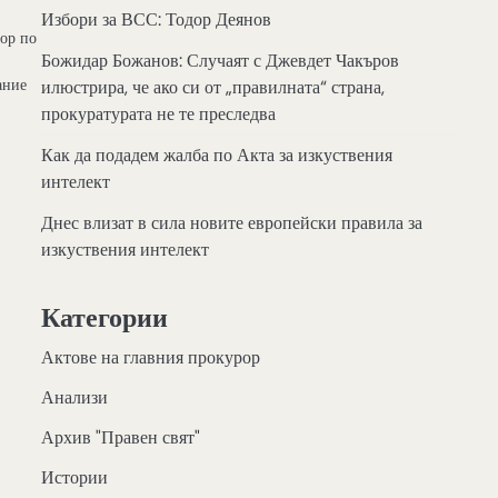
Избори за ВСС: Тодор Деянов
рор по
Божидар Божанов: Случаят с Джевдет Чакъров
ание
илюстрира, че ако си от „правилната“ страна,
а
прокуратурата не те преследва
Как да подадем жалба по Акта за изкуствения
интелект
Днес влизат в сила новите европейски правила за
изкуствения интелект
Категории
Актове на главния прокурор
Анализи
Архив "Правен свят"
Истории