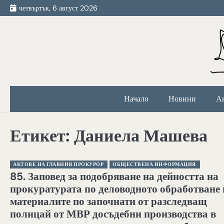
Skip
четвъртък, 6 август 2026
to
content
Начало
Новини
А
Етикет:
Даниела Машева
АКТОВЕ НА ГЛАВНИЯ ПРОКУРОР
ОБЩЕСТВЕНА ИНФОРМАЦИЯ
85. Заповед за подобряване на дейността на
прокуратурата по деловодното обработване 
материалите по започнати от разследващ
полицай от МВР досъдебни производства в