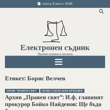
Skip
събота, 8 август 2026
to
content
Електронен съдник
Правни новини и анализи
Етикет:
Борис Велчев
АРХИВ "ПРАВЕН СВЯТ"
ОБЩЕСТВЕНА ИНФОРМАЦИЯ
Архив „Правен свят“: И.ф. главният
прокурор Бойко Найденов: Ще бъда