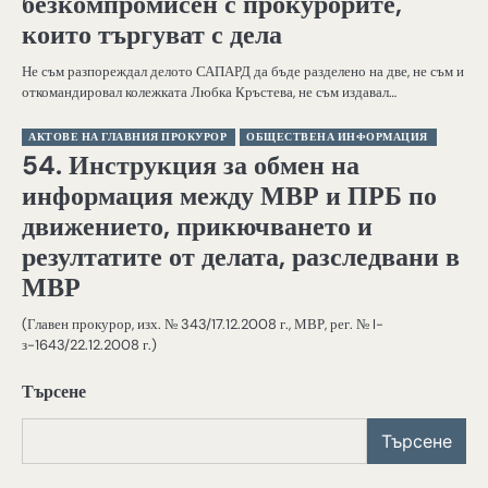
безкомпромисен с прокурорите,
които търгуват с дела
Не съм разпореждал делото САПАРД да бъде разделено на две, не съм и
откомандировал колежката Любка Кръстева, не съм издавал…
АКТОВЕ НА ГЛАВНИЯ ПРОКУРОР
ОБЩЕСТВЕНА ИНФОРМАЦИЯ
54. Инструкция за обмен на
информация между МВР и ПРБ по
движението, прикючването и
резултатите от делата, разследвани в
МВР
(Главен прокурор, изх. № 343/17.12.2008 г., МВР, рег. № I-
з-1643/22.12.2008 г.)
Търсене
Търсене