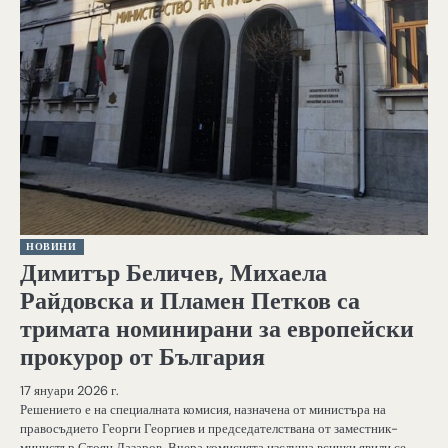
НОВИНИ
Димитър Беличев, Михаела
Райдовска и Пламен Петков са
тримата номинирани за европейски
прокурор от България
17 януари 2026 г.
Решението е на специалната комисия, назначена от министъра на
правосъдието Георги Георгиев и председателствана от заместник-
министър Стоян Лазаров. Вчера комисията изслуша всички явили се