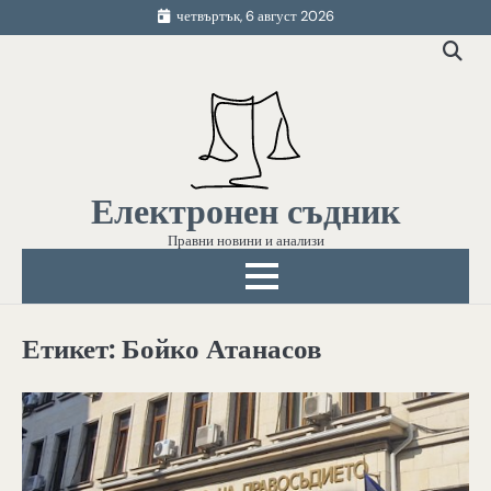
Skip
четвъртък, 6 август 2026
to
content
Електронен съдник
Правни новини и анализи
Етикет:
Бойко Атанасов