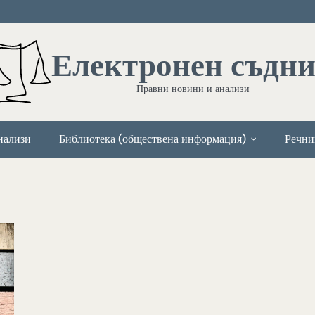
Електронен съдн
Правни новини и анализи
нализи
Библиотека (обществена информация)
Речни