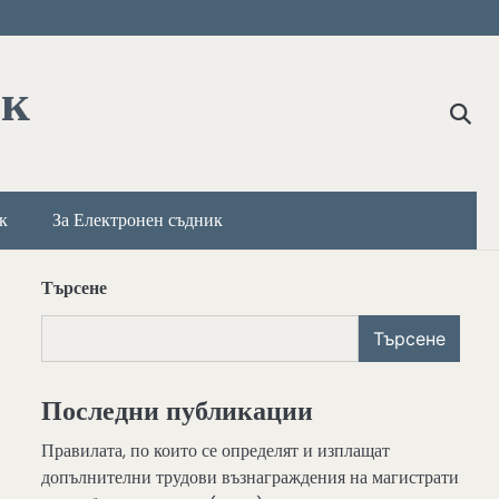
ик
к
За Електронен съдник
Търсене
Търсене
Последни публикации
Правилата, по които се определят и изплащат
допълнителни трудови възнаграждения на магистрати