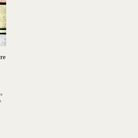
те
те
а