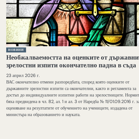
НОВИНИ
Необжалваемостта на оценките от държавни
зрелостни изпити окончателно падна в съда
23 април 2026 г.
ВАС окончателно отмени разпоредбата, според която оценките от
държавните зрелостни изпити са окончателни, както и регламента за
достъп до индивидуалните изпитни работи на зрелостниците. Норми
бяха предвидена в чл. 82, ал. 1 и ал. 3 от Наредба № 11/01.09.2016 г. з
оценяване на резултатите от обучението на учениците, издадена от
министъра на образованието и науката.