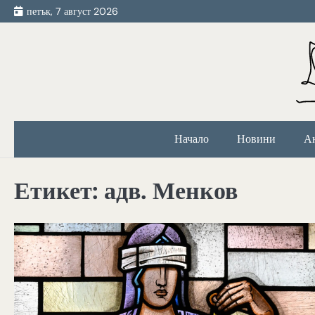
Skip
петък, 7 август 2026
to
content
Начало
Новини
А
Етикет:
адв. Менков