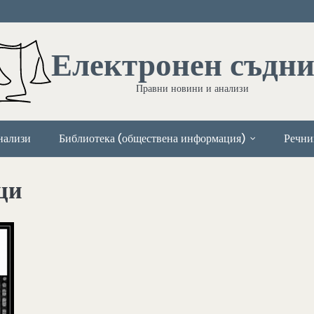
Електронен съдн
Правни новини и анализи
нализи
Библиотека (обществена информация)
Речни
ци