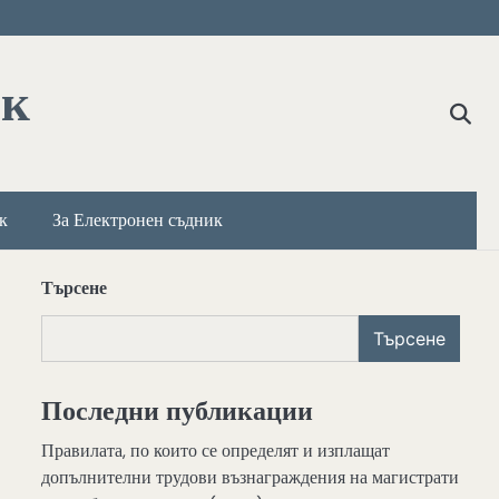
ик
к
За Електронен съдник
Търсене
Търсене
Последни публикации
Правилата, по които се определят и изплащат
допълнителни трудови възнаграждения на магистрати