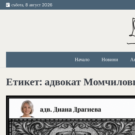
Skip
събота, 8 август 2026
to
content
Начало
Новини
А
Етикет:
адвокат Момчилов