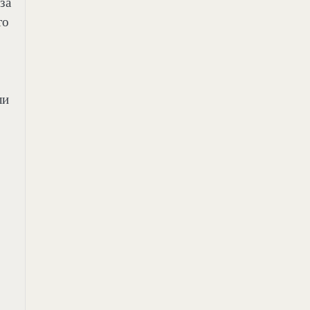
за
то
ли