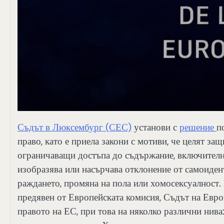
Съдът в Люксембург (СЕС)
установи с
решение
п
право, като е приела закони с мотиви, че целят за
ограничаващи достъпа до съдържание, включително
изобразява или насърчава отклонение от самоидент
раждането, промяна на пола или хомосексуалност. 
предявен от Европейската комисия, Съдът на Евро
правото на ЕС, при това на няколко различни нива