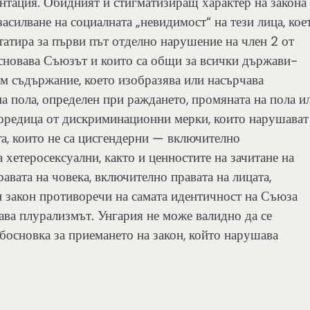
нтация. Обидният и стигматизиращ характер на закона 
асилване на социалната „невидимост“ на тези лица, кое
татира за първи път отделно нарушение на член 2 от
основава Съюзът и които са общи за всички държави-
ъм съдържание, което изобразява или насърчава
а пола, определен при раждането, промяната на пола и
поредица от дискриминационни мерки, които нарушават
та, които не са цисгендерни — включително
а хетеросексуални, както и ценностите на зачитане на
авата на човека, включително правата на лицата,
 закон противоречи на самата идентичност на Съюза
ава плурализмът. Унгария не може валидно да се
босновка за приемането на закон, който нарушава