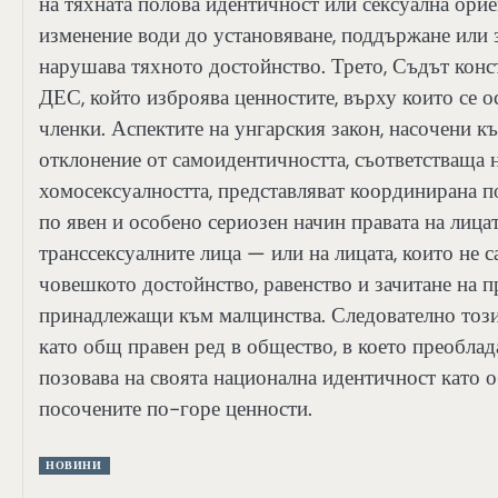
на тяхната полова идентичност или сексуална орие
изменение води до установяване, поддържане или з
нарушава тяхното достойнство. Трето, Съдът конс
ДЕС, който изброява ценностите, върху които се 
членки. Аспектите на унгарския закон, насочени к
отклонение от самоидентичността, съответстваща н
хомосексуалността, представляват координирана 
по явен и особено сериозен начин правата на лица
транссексуалните лица — или на лицата, които не с
човешкото достойнство, равенство и зачитане на пр
принадлежащи към малцинства. Следователно този
като общ правен ред в общество, в което преоблад
позовава на своята национална идентичност като о
посочените по-горе ценности.
НОВИНИ