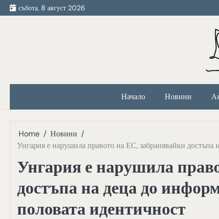
Skip
събота, 8 август 2026
to
content
Начало
Новини
А
Home
Новини
Унгария е нарушила правото на ЕС, забранявайки достъпа 
Унгария е нарушила право
достъпа на деца до информ
половата идентичност