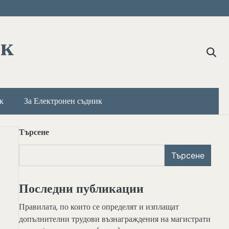
ик
к
За Електронен съдник
Търсене
Търсене
Последни публикации
Правилата, по които се определят и изплащат
допълнителни трудови възнаграждения на магистрати