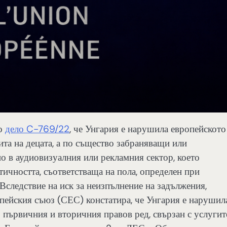
о
дело C-769/22
, че Унгария е нарушила европейското
щита на децата, а по същество забраняващи или
 в аудиовизуалния или рекламния сектор, което
ичността, съответстваща на пола, определен при
Вследствие на иск за неизпълнение на задължения,
пейския съюз (СЕС) констатира, че Унгария е нарушил
: първичния и вторичния правов ред, свързан с услугит