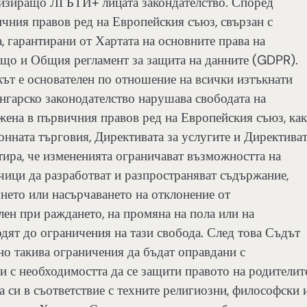
тизиращо ЛГБТИ+ лицата закондателство. Според
чния правов ред на Европейския съюз, свързан с
, гарантирани от Хартата на основните права на
също и Общия регламент за защита на данните (GDPR).
скът е основателен по отношение на всички изтъкнати
унгарско законодателство нарушава свободата на
ожена в първичния правов ред на Европейския съюз, ка
онната търговия, Директивата за услугите и Директива
тира, че измененията ограничават възможността на
чици да разработват и разпространяват съдържание,
нето или насърчаването на отклонение от
лен при раждането, на промяна на пола или на
дят до ограничения на тази свобода. След това Съдът
но такива ограничения да бъдат оправдани с
и с необходимостта да се защити правото на родителит
а си в съответствие с техните религиозни, философски 