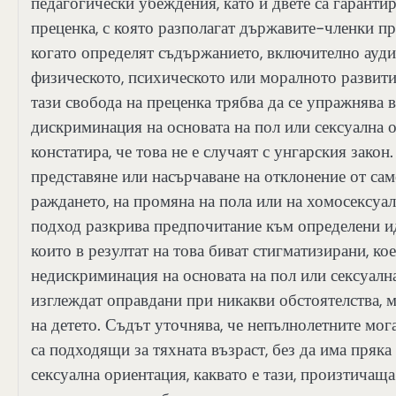
педагогически убеждения, като и двете са гаранти
преценка, с която разполагат държавите-членки п
когато определят съдържанието, включително ауди
физическото, психическото или моралното развити
тази свобода на преценка трябва да се упражнява в 
дискриминация на основата на пол или сексуална ор
констатира, че това не е случаят с унгарския закон
представяне или насърчаване на отклонение от сам
раждането, на промяна на пола или на хомосексуал
подход разкрива предпочитание към определени и
които в резултат на това биват стигматизирани, к
недискриминация на основата на пол или сексуалн
изглеждат оправдани при никакви обстоятелства, 
на детето. Съдът уточнява, че непълнолетните мог
са подходящи за тяхната възраст, без да има пряк
сексуална ориентация, каквато е тази, произтичащ