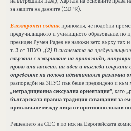
на вътрешния пазар, Хартата на основните права 
за защита на данните (GDPR).
Електронен съдник
припомня, че подобни промен
предучилищното и училищното образование, по пр
президен Румен Радев не наложи вето върху тях и те
т. 3 от ЗПУО „
(2) В системата на предучилищно
свързани с извършване на пропаганда, популяри
пряко или косвено, на идеи и възгледи свързан
определяне на полова идентичност различна 
разпоредби на ЗПУО пък беше предвидено и към м
„
нетрадиционна сексуална ориентация“
, като
„
българската правна традиция схващания за ем
привличане между лица от противоположни по
Решението на СЕС е по иск на Европейската коми