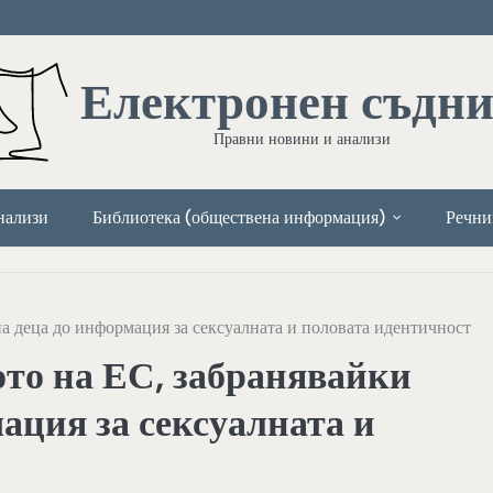
Електронен съдн
Правни новини и анализи
нализи
Библиотека (обществена информация)
Речни
на деца до информация за сексуалната и половата идентичност
то на ЕС, забранявайки
ация за сексуалната и