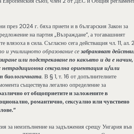
на Европейския съюз, член 2 от ДЕС и Общия регламен
и през 2024 г. бяха приети и в българския Закон за
едложение на партия „Възраждане“, а тогавашният
 влязоха в сила. Съгласно сега действащия чл. 11, ал. 2
то и училищното образование се
забраняват действи
зиране или подстрекаване по какъвто и да е начин,
и с нетрадиционна сексуална ориентация и/или
от биологичната
.
В § 1, т. 16 от допълнителните
омента съществува легално определение за
различно от общоприетите и заложените в
оционално, романтично, сексуално или чувствено
лове.“
сия за неизпълнение на задължения срещу Унгария във