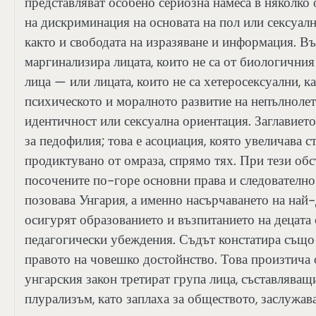
представляват особено сериозна намеса в няколко 
на дискриминация на основата на пол или сексуалн
както и свободата на изразяване и информация. Въ
маргинализира лицата, които не са от биологичния
лица — или лицата, които не са хетеросексуални, к
психическото и моралното развитие на непълнолет
идентичност или сексуална ориентация. Заглавието 
за педофилия; това е асоциация, която увеличава с
продиктувано от омраза, спрямо тях. При тези об
посочените по-горе основни права и следователно 
позовава Унгария, а именно насърчаването на най-
осигурят образованието и възпитанието на децата 
педагогически убеждения. Съдът констатира също 
правото на човешко достойнство. Това произтича о
унгарския закон третират група лица, съставляващ
плурализъм, като заплаха за обществото, заслужав