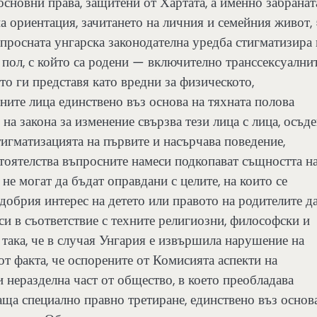
основни права, защитени от Хартата, а именно забранат
а ориентация, зачитането на личния и семейния живот,
просната унгарска законодателна уредба стигматизира 
 пол, с който са родени — включително транссексуални
ато ги представя като вредни за физическото,
ните лица единствено въз основа на тяхната полова
на закона за изменение свързва тези лица с лица, осъд
тигматизацията на първите и насърчава поведение,
стоятелства въпросните намеси подкопават същността н
не могат да бъдат оправдани с целите, на които се
добрия интерес на детето или правото на родителите д
си в съответствие с техните религиозни, философски и
така, че в случая Унгария е извършила нарушение на
т факта, че оспорените от Комисията аспекти на
и неразделна част от общество, в което преобладава
аща специално правно третиране, единствено въз основ