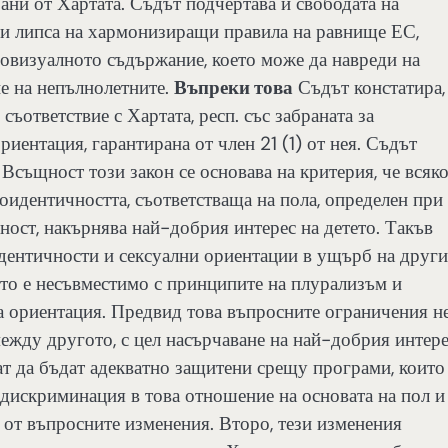
рани от Хартата. Съдът подчертава и свободата на
ри липса на хармонизиращи правила на равнище ЕС,
овизуалното съдържание, което може да навреди на
е на непълнолетните.
Въпреки това
Съдът констатира,
съответствие с Хартата, респ. със забраната за
иентация, гарантирана от член 21 (1) от нея. Съдът
. Всъщност този закон се основава на критерия, че всяк
оидентичността, съответстваща на пола, определен при
ност, накърнява най-добрия интерес на детето. Такъв
дентичности и сексуални ориентации в ущърб на други
оето е несъвместимо с принципите на плурализъм и
а ориентация. Предвид това въпросните ограничения н
между другото, с цел насърчаване на най-добрия интер
ат да бъдат адекватно защитени срещу програми, които
а дискриминация в това отношение на основата на пол и
а от въпросните изменения. Второ, тези изменения