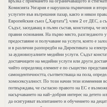
връзка с приемането на ограничаващото и стигма
Комисията Унгария е нарушила първичния и втори
услугите във вътрешния пазар, както и някои права
Европейския съюз („Хартата“), член 2 от ДЕС, а 
Съдът, заседаващ в пълен състав, констатира, че и
правни основания. На първо място, разгледаното 
предоставяне и получаване на услуги, която е зал
и в различни разпоредби на Директивата за електр
за аудиовизуалните медийни услуги. Съдът конста
доставчиците на медийни услуги или други достав
чийто определящ елемент е по същество представя
самоидентичността, съответстваща на пола, опреде
хомосексуалност. По този начин тези изменения во
потвърждава, че съгласно правото на ЕС е възмож
насърчаването на най-добрия интерес на детето ил
да осигуряват възпитанието и обучението на децат