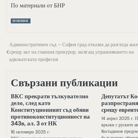
По материали от БНР
НОВИНИ
Навигация
Административен съд – София град отказва да разгледа жал
срещу акт на главния прокурор, засягащ упражняването на
адвокатската професия
Свързани публикации
ВКС прекрати тълкувателно
Депутатът Ко
дело, след като
разпространя
Конституционният съд обяви
срещу евреит
противоконституционност на
14 април 2025 г. 
343в, ал. 3 от НК
връзки с руските а
Костадинов предум
16 октомври 2025 г.
българското общест