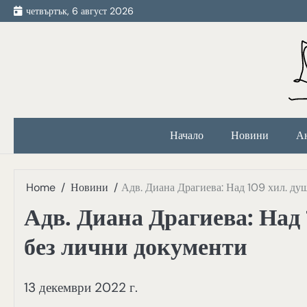
Skip
четвъртък, 6 август 2026
to
content
Начало
Новини
А
Home
Новини
Адв. Диана Драгиева: Над 109 хил. ду
Адв. Диана Драгиева: Над 
без лични документи
13 декември 2022 г.