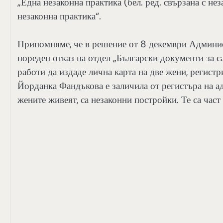
„Една незаконна практика (бел. ред. свързана с не
незаконна практика“.
Припомняме, че в решение от 8 декември Админис
пореден отказ на отдел „Български документи за 
работи да издаде лична карта на две жени, регист
Йорданка Фандъкова е заличила от регистъра на ад
жените живеят, са незаконни постройки. Те са час