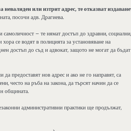
а невалиден или изтрит адрес, те отказват издаване
ната, посочи адв. Драгиева.
и самоличност – те нямат достъп до здравни, социални
 хора се водят в полицията за установяване на
нен достъп до съд и адвокат, защото не могат да бъдат
 да предоставят нов адрес и ако не го направят, са
ни, често на ръба на закона, да търсят начин да се
ън общината.
незаконни административни практики ще продължат,