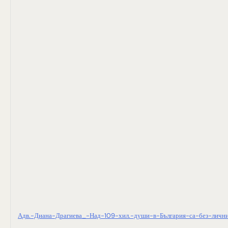
Адв.-Диана-Драгиева_-Над-109-хил.-души-в-България-са-без-личн