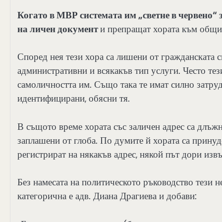
Когато в МВР системата им „светне в червено“ з
на личен документ
и препращат хората към общи
Според нея тези хора са лишени от гражданската с
административни и всякакъв тип услуги. Често тези
самоличността им. Също така те имат силно затруд
идентифицирани, обясни тя.
В същото време хората със заличен адрес са длъжни
заплашени от глоба. По думите й хората са принуде
регистрират на някакъв адрес, някой път дори изв
Без намесата на политическото ръководство тези 
категорична е адв. Диана Драгиева и добави: