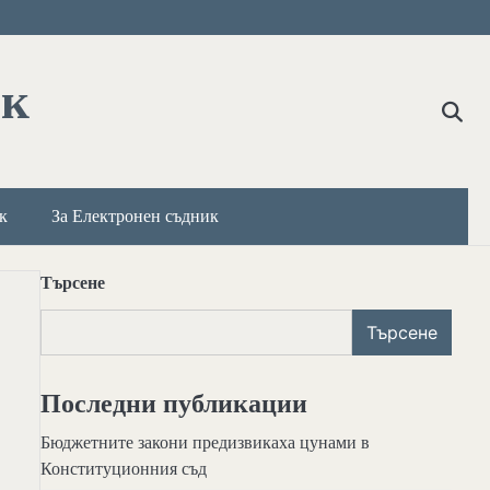
ик
к
За Електронен съдник
Търсене
Търсене
Последни публикации
Бюджетните закони предизвикаха цунами в
Конституционния съд