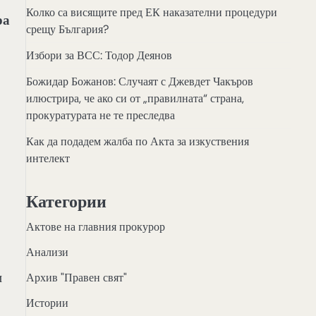
Колко са висящите пред ЕК наказателни процедури
ра
срещу България?
Избори за ВСС: Тодор Деянов
Божидар Божанов: Случаят с Джевдет Чакъров
илюстрира, че ако си от „правилната“ страна,
прокуратурата не те преследва
Как да подадем жалба по Акта за изкуствения
интелект
Категории
Актове на главния прокурор
Анализи
и
Архив "Правен свят"
Истории