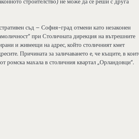
законното строителство) не може да се реши с друга
тративен съд – София-град отмени като незаконен
самоличност“ при Столичната дирекция на вътрешните
рирани и живеещи на адрес, който столичният кмет
ресите. Причината за заличаването е, че къщите, в коит
т от ромска махала в столичния квартал „Орландовци“.