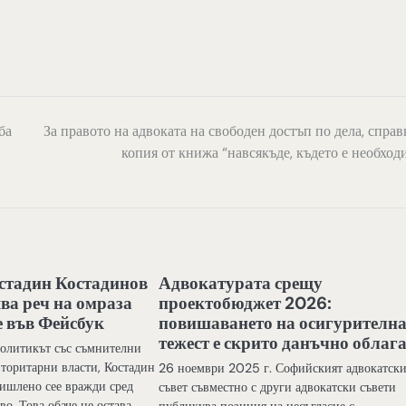
ба
За правото на адвоката на свободен достъп по дела, справ
копия от книжа “навсякъде, където е необход
стадин Костадинов
Адвокатурата срещу
ва реч на омраза
проектобюджет 2026:
е във Фейсбук
повишаването на осигурителн
тежест е скрито данъчно облаг
Политикът със съмнителни
вторитарни власти, Костадин
26 ноември 2025 г. Софийският адвокатск
ишлено сее вражди сред
съвет съвместно с други адвокатски съвети
во. Това обаче не остава
публикува позиция на несъгласие с