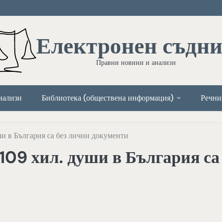
Електронен съдн
Правни новини и анализи
нализи
Библиотека (обществена информация)
Речни
ши в България са без лични документи
109 хил. души в България са