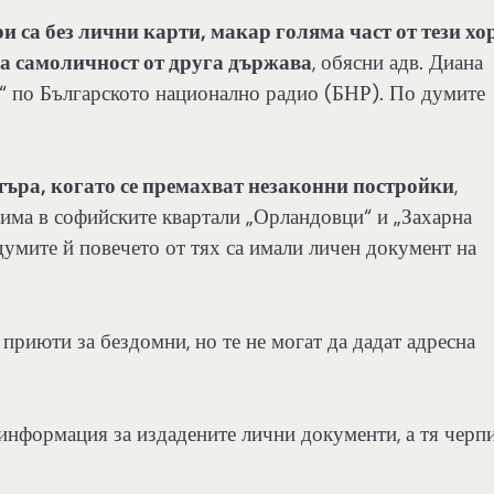
и са без лични карти, макар голяма част от тези хо
за самоличност от друга държава
, обясни адв. Диана
и“ по Българското национално радио (БНР). По думите
стъра, когато се премахват незаконни постройки
,
и има в софийските квартали „Орландовци“ и „Захарна
 думите й повечето от тях са имали личен документ на
в приюти за бездомни, но те не могат да дадат адресна
 информация за издадените лични документи, а тя черп