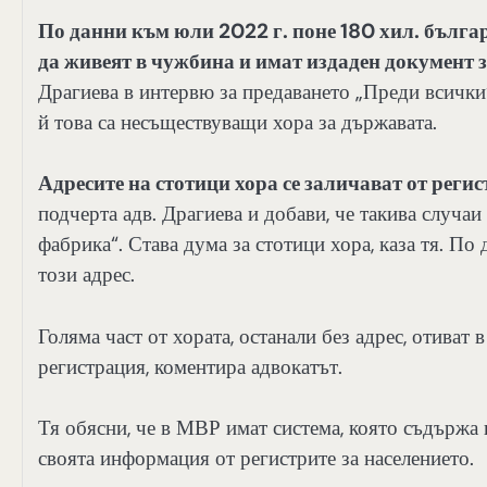
По данни към юли 2022 г. поне 180 хил. българ
да живеят в чужбина и имат издаден документ 
Драгиева в интервю за предаването „Преди всичк
й това са несъществуващи хора за държавата.
Адресите на стотици хора се заличават от реги
подчерта адв. Драгиева и добави, че такива случа
фабрика“. Става дума за стотици хора, каза тя. По
този адрес.
Голяма част от хората, останали без адрес, отиват 
регистрация, коментира адвокатът.
Тя обясни, че в МВР имат система, която съдържа
своята информация от регистрите за населението.